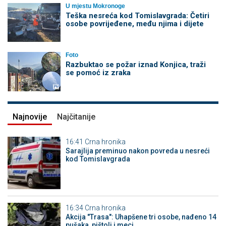
U mjestu Mokronoge
Teška nesreća kod Tomislavgrada: Četiri
osobe povrijeđene, među njima i dijete
Foto
Razbuktao se požar iznad Konjica, traži
se pomoć iz zraka
Najnovije
Najčitanije
16:41
Crna hronika
Sarajlija preminuo nakon povreda u nesreći
kod Tomislavgrada
16:34
Crna hronika
Akcija "Trasa": Uhapšene tri osobe, nađeno 14
pušaka, pištolj i meci