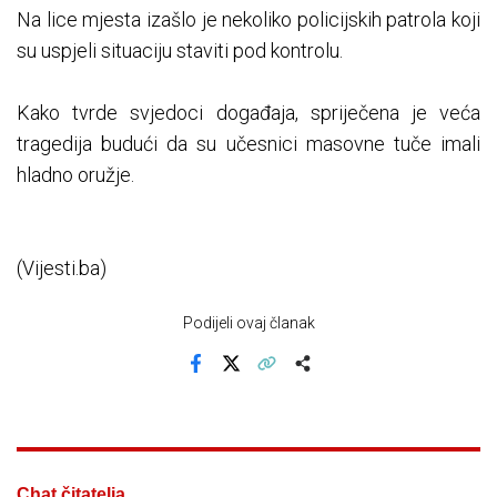
Na lice mjesta izašlo je nekoliko policijskih patrola koji
su uspjeli situaciju staviti pod kontrolu.
Kako tvrde svjedoci događaja, spriječena je veća
tragedija budući da su učesnici masovne tuče imali
hladno oružje.
(Vijesti.ba)
Podijeli ovaj članak
Facebook
X
Kopiraj link
Više
Chat čitatelja