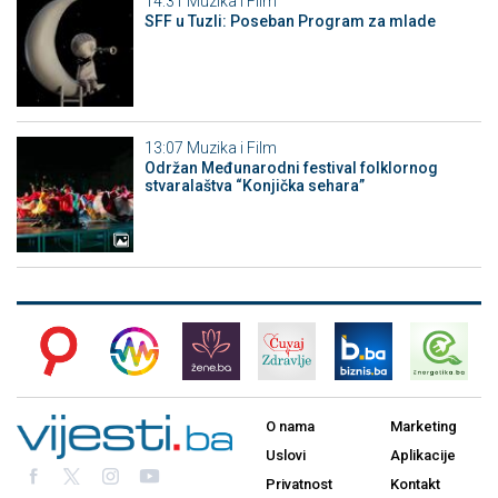
14:31
Muzika i Film
SFF u Tuzli: Poseban Program za mlade
13:07
Muzika i Film
Održan Međunarodni festival folklornog
stvaralaštva “Konjička sehara”
O nama
Marketing
Uslovi
Aplikacije
Privatnost
Kontakt