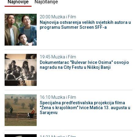
Najnovije
Najčitanije
20:00
Muzika i Film
Najnovija ostvarenja velikih svjetskih autora u
programu Summer Screen SFF-a
19:45
Muzika i Film
Dokumentarac "Bulevar Ivice Osima" osvojio
nagradu na City Festu u Niškoj Banji
16:10
Muzika i Film
Specijalna predfestivalska projekcija filma
"Žena s krajolikom" Ivice Matića 13. augusta u
Sarajevu