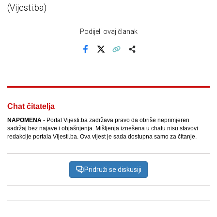
(Vijesti.ba)
Podijeli ovaj članak
Facebook
X
Kopiraj link
Više
Chat čitatelja
NAPOMENA
- Portal Vijesti.ba zadržava pravo da obriše neprimjeren
sadržaj bez najave i objašnjenja. Mišljenja iznešena u chatu nisu stavovi
redakcije portala Vijesti.ba. Ova vijest je sada dostupna samo za čitanje.
Pridruži se diskusiji