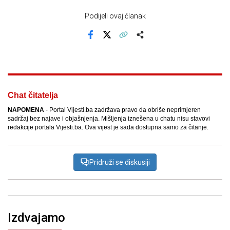
Podijeli ovaj članak
Facebook
X
Kopiraj link
Više
Chat čitatelja
NAPOMENA
- Portal Vijesti.ba zadržava pravo da obriše neprimjeren
sadržaj bez najave i objašnjenja. Mišljenja iznešena u chatu nisu stavovi
redakcije portala Vijesti.ba. Ova vijest je sada dostupna samo za čitanje.
Pridruži se diskusiji
Izdvajamo