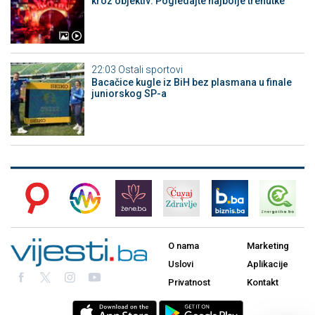
kroz objektiv: Pogledajte najbolje trenutke
22:03
Ostali sportovi
Bacačice kugle iz BiH bez plasmana u finale
juniorskog SP-a
O nama
Marketing
Uslovi
Aplikacije
Privatnost
Kontakt