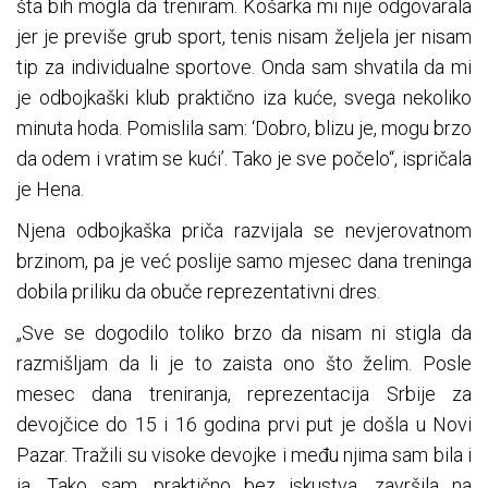
šta bih mogla da treniram. Košarka mi nije odgovarala
jer je previše grub sport, tenis nisam željela jer nisam
tip za individualne sportove. Onda sam shvatila da mi
je odbojkaški klub praktično iza kuće, svega nekoliko
minuta hoda. Pomislila sam: ‘Dobro, blizu je, mogu brzo
da odem i vratim se kući’. Tako je sve počelo“, ispričala
je Hena.
Njena odbojkaška priča razvijala se nevjerovatnom
brzinom, pa je već poslije samo mjesec dana treninga
dobila priliku da obuče reprezentativni dres.
„Sve se dogodilo toliko brzo da nisam ni stigla da
razmišljam da li je to zaista ono što želim. Posle
mesec dana treniranja, reprezentacija Srbije za
devojčice do 15 i 16 godina prvi put je došla u Novi
Pazar. Tražili su visoke devojke i među njima sam bila i
ja. Tako sam, praktično bez iskustva, završila na