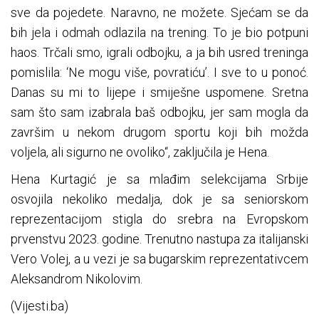
sve da pojedete. Naravno, ne možete. Sjećam se da
bih jela i odmah odlazila na trening. To je bio potpuni
haos. Trčali smo, igrali odbojku, a ja bih usred treninga
pomislila: ‘Ne mogu više, povratiću’. I sve to u ponoć.
Danas su mi to lijepe i smiješne uspomene. Sretna
sam što sam izabrala baš odbojku, jer sam mogla da
završim u nekom drugom sportu koji bih možda
voljela, ali sigurno ne ovoliko“, zaključila je Hena.
Hena Kurtagić je sa mlađim selekcijama Srbije
osvojila nekoliko medalja, dok je sa seniorskom
reprezentacijom stigla do srebra na Evropskom
prvenstvu 2023. godine. Trenutno nastupa za italijanski
Vero Volej, a u vezi je sa bugarskim reprezentativcem
Aleksandrom Nikolovim.
(Vijesti.ba)