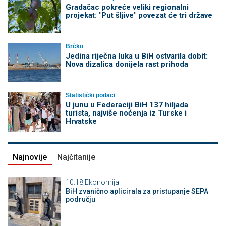
Gradačac pokreće veliki regionalni
projekat: "Put šljive" povezat će tri države
Brčko
Jedina riječna luka u BiH ostvarila dobit:
Nova dizalica donijela rast prihoda
Statistički podaci
U junu u Federaciji BiH 137 hiljada
turista, najviše noćenja iz Turske i
Hrvatske
Najnovije
Najčitanije
10:18
Ekonomija
BiH zvanično aplicirala za pristupanje SEPA
području