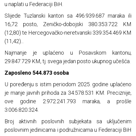
u naplati u Federaciji BiH.
Slijede Tuzlanski kanton sa 496.939.687 maraka ili
16,72 posto, Zeničko-dobojski 380.353.722 KM
(12,80) te Hercegovačko-neretvanski 339.354.469 KM
(11,42)...
Najmanje je uplaćeno u Posavskom kantonu,
29.847.729 KM, tj. svega jedan posto ukupnog učešća.
Zaposleno 544.873 osoba
U poređenju s istim periodom 2025. godine uplaćeno
je manje javnih prihoda za 34.578.531 KM. Preciznije,
ove godine 2.972.241.793 maraka, a prošle
3.006.820.324.
Broj aktivnih poslovnih subjekata sa uključenim
poslovnim jedinicama i podružnicama u Federaciji BiH