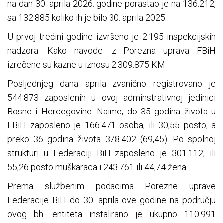
na dan 30. aprila 2026. godine porastao je na 136.212,
sa 132.885 koliko ih je bilo 30. aprila 2025.
U prvoj trećini godine izvršeno je 2.195 inspekcijskih
nadzora. Kako navode iz Porezna uprava FBiH
izrečene su kazne u iznosu 2.309.875 KM.
Posljednjeg dana aprila zvanično registrovano je
544.873 zaposlenih u ovoj adminstrativnoj jedinici
Bosne i Hercegovine. Naime, do 35 godina života u
FBiH zaposleno je 166.471 osoba, ili 30,55 posto, a
preko 36 godina života 378.402 (69,45). Po spolnoj
strukturi u Federaciji BiH zaposleno je 301.112, ili
55,26 posto muškaraca i 243.761 ili 44,74 žena.
Prema službenim podacima Porezne uprave
Federacije BiH do 30. aprila ove godine na području
ovog bh. entiteta instalirano je ukupno 110.991