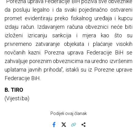
"Porezna uprava Federacije BiH poziva sve obveznike
da posluju legalno i da svaki pojedinačno ostvareni
promet evidentiraju preko fiskalnog uređaja i kupcu
izdaju račun. Izdavanjem računa obveznici neće biti
izloženi izricanju sankcija i mjera kao što su
privremeno zatvaranje objekata i plaćanje visokih
novčanih kazni. Porezna uprava Federacije BiH se
zahvaljuje poreznim obveznicima na uredno izvršenim
uplatama javnih prihoda", istakli su iz Porezne uprave
Federacije BiH.
B. TIRO
(Vijesti.ba)
Podijeli ovaj članak
Facebook
X
Kopiraj link
Više