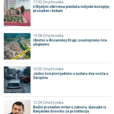
17:02
Crna hronika
​U Bijeljini otkrivena plantaža indijske konoplje,
pronađen i kokain
16:08
Crna hronika
Ubistvo u Bosanskoj Krupi, osumnjičeno lice
uhapšeno
15:55
Crna hronika
Јedno lice povrijeđeno u sudaru dva vozila u
Sarajevu
12:24
Crna hronika
Bešlić pronađen mrtav u zatvoru, djevojke iz
Banjaluke dovodio za prostituciju