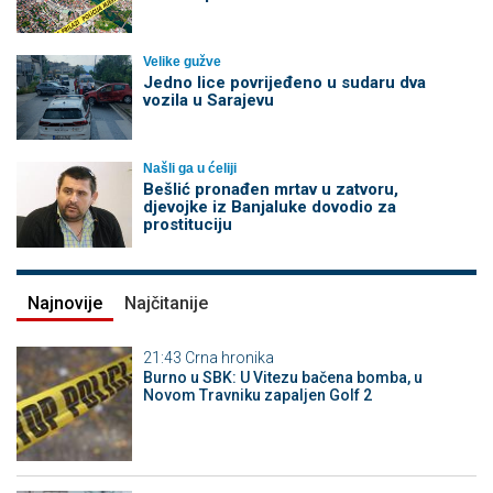
Velike gužve
Јedno lice povrijeđeno u sudaru dva
vozila u Sarajevu
Našli ga u ćeliji
Bešlić pronađen mrtav u zatvoru,
djevojke iz Banjaluke dovodio za
prostituciju
Najnovije
Najčitanije
21:43
Crna hronika
Burno u SBK: U Vitezu bačena bomba, u
Novom Travniku zapaljen Golf 2