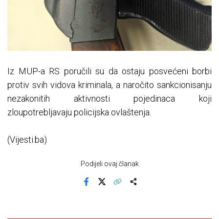
Iz MUP-a RS poručili su da ostaju posvećeni borbi
protiv svih vidova kriminala, a naročito sankcionisanju
nezakonitih aktivnosti pojedinaca koji
zloupotrebljavaju policijska ovlaštenja.
(Vijesti.ba)
Podijeli ovaj članak
Facebook
X
Kopiraj link
Više