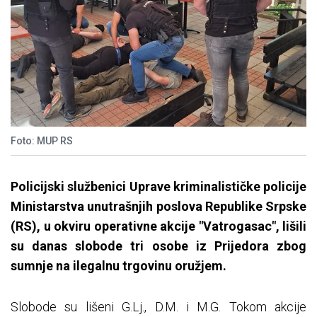
Foto: MUP RS
Policijski službenici Uprave kriminalističke policije
Ministarstva unutrašnjih poslova Republike Srpske
(RS), u okviru operativne akcije "Vatrogasac", lišili
su danas slobode tri osobe iz Prijedora zbog
sumnje na ilegalnu trgovinu oružjem.
Slobode su lišeni G.Lj., D.M. i M.G. Tokom akcije