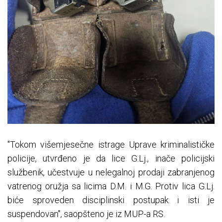
"Tokom višemjesečne istrage Uprave kriminalističke
policije, utvrđeno je da lice G.Lj., inače policijski
službenik, učestvuje u nelegalnoj prodaji zabranjenog
vatrenog oružja sa licima D.M. i M.G. Protiv lica G.Lj.
biće sproveden disciplinski postupak i isti je
suspendovan", saopšteno je iz MUP-a RS.