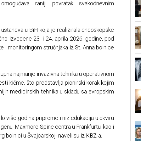
omogućava raniji povratak svakodnevnim
a ustanova u BiH koja je realizirala endoskopske
šno izvedene 23. i 24. aprila 2026. godine, pod
e i monitoringom stručnjaka iz St. Anna bolnice
tupna najmanje invazivna tehnika u operativnom
sti kičme, što predstavlja pionirski korak kojim
ijih medicinskih tehnika u skladu sa evropskim
o više godina pripreme i niz edukacija u okviru
ngenu, Maxmore Spine centra u Frankfurtu, kao i
rg bolnici u Švajcarskoj- naveli su iz KBZ-a.