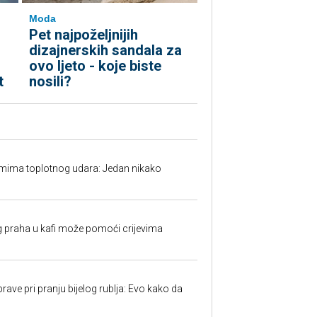
Moda
Pet najpoželjnijih
dizajnerskih sandala za
ovo ljeto - koje biste
t
nosili?
mima toplotnog udara: Jedan nikako
 praha u kafi može pomoći crijevima
ave pri pranju bijelog rublja: Evo kako da