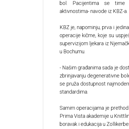
bol. Pacijentima se time 
aktivnostima- navode iz KBZ-a.
KBZ je, napominju, prva i jedin
operacije kičme, koje su uspje
supervizijom ljekara iz Njemačk
u Bochumu.
- Našim građanima sada je dos
zbrinjavanju degenerativne bole
se pruža dostupnost najmodern
standardima.
Samim operacijama je prethodil
Prima Vista akademije u Knittli
boravak i edukacija u Zollikerbe