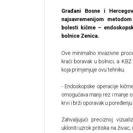
Građani Bosne i Hercegov
najsavremenijom metodom o
bolesti kičme – endoskopsk
bolnice Zenica.
Ove minimalno invazivne proced
kraći boravak u bolnici, a KBZ
koja primjenjuje ovu tehniku.
- Endoskopske operacije kičme 
omogućava manji rez i manje oš
krvi i brži oporavak u poređenj
Zahvaljujući preciznoj vizual
ukloniti uzrok pritiska na živac,