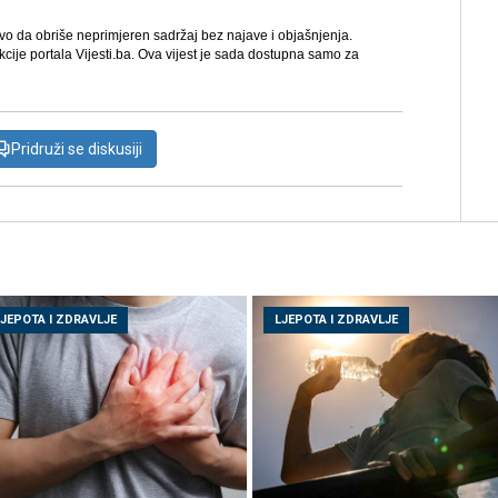
avo da obriše neprimjeren sadržaj bez najave i objašnjenja.
kcije portala Vijesti.ba. Ova vijest je sada dostupna samo za
Pridruži se diskusiji
LJEPOTA I ZDRAVLJE
LJEPOTA I ZDRAVLJE