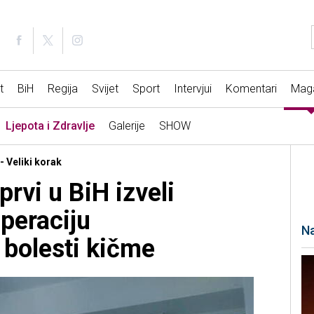
t
BiH
Regija
Svijet
Sport
Intervjui
Komentari
Mag
Ljepota i Zdravlje
Galerije
SHOW
- Veliki korak
prvi u BiH izveli
peraciju
Na
 bolesti kičme