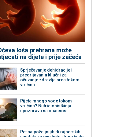
Očeva loša prehrana može
utjecati na dijete i prije začeća
Sprječavanje dehidracije i
pregrijavanja ključni za
očuvanje zdravlja srca tokom
vrućina
Pijete mnogo vode tokom
vrućina? Nutricionistkinja
upozorava na opasnost
Pet najpoželjnijih dizajnerskih
sandala za ovo ljeto - koje biste