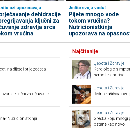
rdiolozi upozoravaju
Jedite svoju vodu!
prječavanje dehidracije
Pijete mnogo vode
 pregrijavanja ključni za
tokom vrućina?
čuvanje zdravlja srca
Nutricionistkinja
okom vrućina
upozorava na opasnos
Najčitanije
Ljepota i Zdravlje
i na dijete i prije začeća
Kardiolog o simpto
nemojte ignorisati
Ljepota i Zdravlje
ijavanja ključni za očuvanje
Jedna kašičica ovog
Ljepota i Zdravlje
a? Nutricionistkinja
Greška koju mnogi pr
ostane kao novo