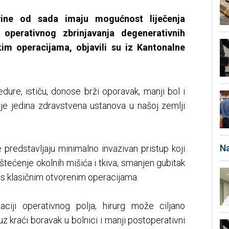
ine od sada imaju mogućnost liječenja
perativnog zbrinjavanja degenerativnih
im operacijama, objavili su iz Kantonalne
ure, ističu, donose brži oporavak, manji bol i
 je jedina zdravstvena ustanova u našoj zemlji
Na
predstavljaju minimalno invazivan pristup koji
tećenje okolnih mišića i tkiva, smanjen gubitak
u s klasičnim otvorenim operacijama.
izaciji operativnog polja, hirurg može ciljano
 uz kraći boravak u bolnici i manji postoperativni