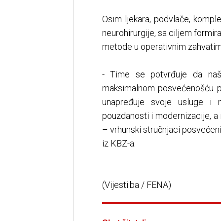
Osim ljekara, podvlače, komple
neurohirurgije, sa ciljem formi
metode u operativnim zahvatima
- Time se potvrđuje da naši
maksimalnom posvećenošću pac
unapređuje svoje usluge i na
pouzdanosti i modernizacije, a 
– vrhunski stručnjaci posvećeni z
iz KBZ-a.
(Vijesti.ba / FENA)