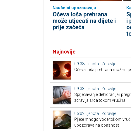
Naučnici upozoravaju
Ka
Očeva loša prehrana
S
može utjecati na dijete i
i
prije začeća
o
t
Najnovije
09:38
Ljepota i Zdravlje
Očeva loša prehrana može utjecat
09:33
Ljepota i Zdravlje
Sprječavanje dehidracije i pregr
zdravlja srca tokom vrućina
06:02
Ljepota i Zdravlje
Pijete mnogo vode tokom vrućin
upozorava na opasnost