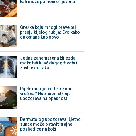
kafi može pomoći crijevima
Greška koju mnogi prave pri
pranju bijelog rublja: Evo kako
da ostane kao novo
Jedna zanemarena žlijezda
može biti ključ dugog života i
zaštite od raka
Pijete mnogo vode tokom
vrućina? Nutricionistkinja
upozorava na opasnost
Dermatolog upozorava: Ljetno
sunce može ostaviti trajne
posljedice na koži