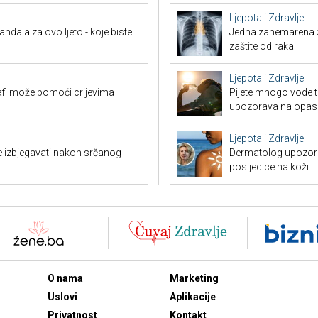
Ljepota i Zdravlje
andala za ovo ljeto - koje biste
Jedna zanemarena žl
zaštite od raka
Ljepota i Zdravlje
afi može pomoći crijevima
Pijete mnogo vode t
upozorava na opas
Ljepota i Zdravlje
e izbjegavati nakon srčanog
Dermatolog upozorav
posljedice na koži
O nama
Marketing
Uslovi
Aplikacije
Privatnost
Kontakt