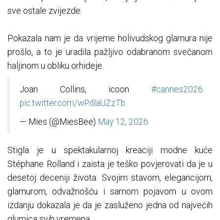
sve ostale zvijezde.
Pokazala nam je da vrijeme holivudskog glamura nije
prošlo, a to je uradila pažljivo odabranom svečanom
haljinom u obliku orhideje.
Joan Collins, icoon
#cannes2026
pic.twitter.com/wPdlaUZzTb
— Mies (@MiesBee)
May 12, 2026
Stigla je u spektakularnoj kreaciji modne kuće
Stéphane Rolland i zaista je teško povjerovati da je u
desetoj deceniji života. Svojim stavom, elegancijom,
glamurom, odvažnošću i samom pojavom u ovom
izdanju dokazala je da je zasluženo jedna od najvećih
glumica svih vremena.