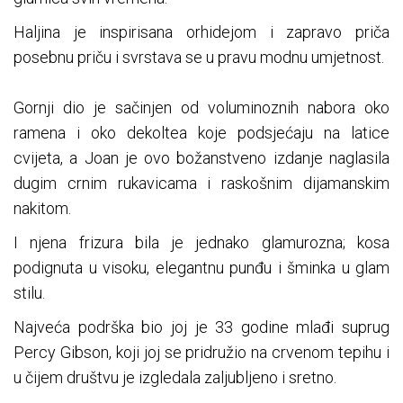
Haljina je inspirisana orhidejom i zapravo priča
posebnu priču i svrstava se u pravu modnu umjetnost.
Gornji dio je sačinjen od voluminoznih nabora oko
ramena i oko dekoltea koje podsjećaju na latice
cvijeta, a Joan je ovo božanstveno izdanje naglasila
dugim crnim rukavicama i raskošnim dijamanskim
nakitom.
I njena frizura bila je jednako glamurozna; kosa
podignuta u visoku, elegantnu punđu i šminka u glam
stilu.
Najveća podrška bio joj je 33 godine mlađi suprug
Percy Gibson, koji joj se pridružio na crvenom tepihu i
u čijem društvu je izgledala zaljubljeno i sretno.