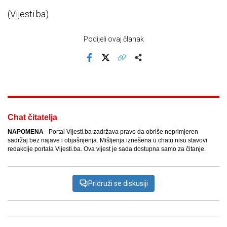
(Vijesti.ba)
Podijeli ovaj članak
Facebook
X
Kopiraj link
Više
Chat čitatelja
NAPOMENA
- Portal Vijesti.ba zadržava pravo da obriše neprimjeren
sadržaj bez najave i objašnjenja. Mišljenja iznešena u chatu nisu stavovi
redakcije portala Vijesti.ba. Ova vijest je sada dostupna samo za čitanje.
Pridruži se diskusiji