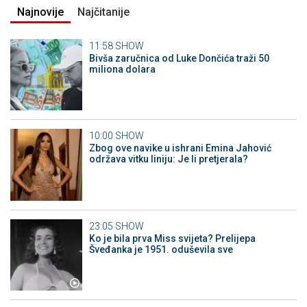
Najnovije
Najčitanije
11:58
SHOW
Bivša zaručnica od Luke Dončića traži 50
miliona dolara
10:00
SHOW
Zbog ove navike u ishrani Emina Jahović
održava vitku liniju: Je li pretjerala?
23:05
SHOW
Ko je bila prva Miss svijeta? Prelijepa
Šveđanka je 1951. oduševila sve