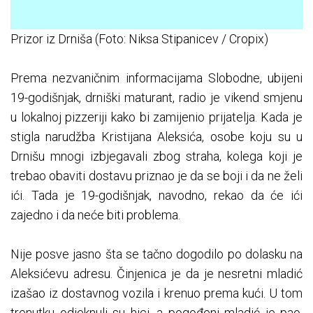
Prizor iz Drniša (Foto: Niksa Stipanicev / Cropix)
Prema nezvaničnim informacijama Slobodne, ubijeni
19-godišnjak, drniški maturant, radio je vikend smjenu
u lokalnoj pizzeriji kako bi zamijenio prijatelja. Kada je
stigla narudžba Kristijana Aleksića, osobe koju su u
Drnišu mnogi izbjegavali zbog straha, kolega koji je
trebao obaviti dostavu priznao je da se boji i da ne želi
ići. Tada je 19-godišnjak, navodno, rekao da će ići
zajedno i da neće biti problema.
Nije posve jasno šta se tačno dogodilo po dolasku na
Aleksićevu adresu. Činjenica je da je nesretni mladić
izašao iz dostavnog vozila i krenuo prema kući. U tom
trenutku odjeknuli su hici, a pogođeni mladić je pao.