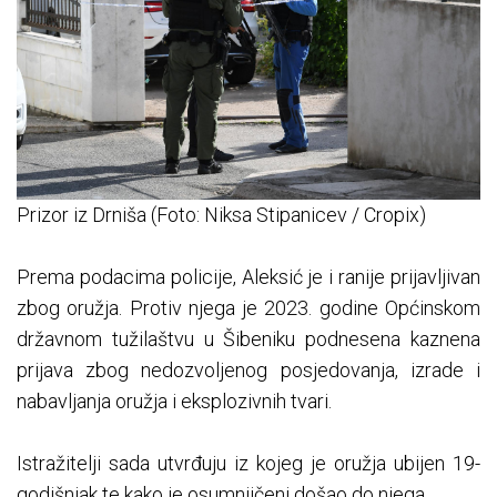
Prizor iz Drniša (Foto: Niksa Stipanicev / Cropix)
Prema podacima policije, Aleksić je i ranije prijavljivan
zbog oružja. Protiv njega je 2023. godine Općinskom
državnom tužilaštvu u Šibeniku podnesena kaznena
prijava zbog nedozvoljenog posjedovanja, izrade i
nabavljanja oružja i eksplozivnih tvari.
Istražitelji sada utvrđuju iz kojeg je oružja ubijen 19-
godišnjak te kako je osumnjičeni došao do njega.