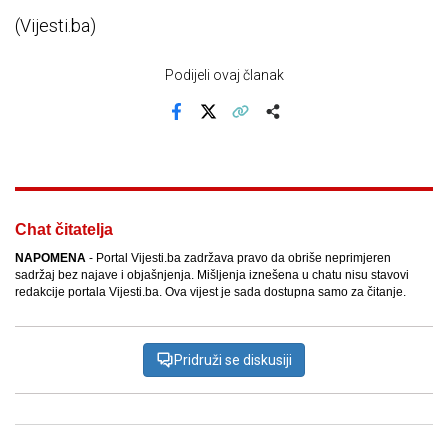
(Vijesti.ba)
Podijeli ovaj članak
Facebook
X
Kopiraj link
Više
Chat čitatelja
NAPOMENA
- Portal Vijesti.ba zadržava pravo da obriše neprimjeren
sadržaj bez najave i objašnjenja. Mišljenja iznešena u chatu nisu stavovi
redakcije portala Vijesti.ba. Ova vijest je sada dostupna samo za čitanje.
Pridruži se diskusiji