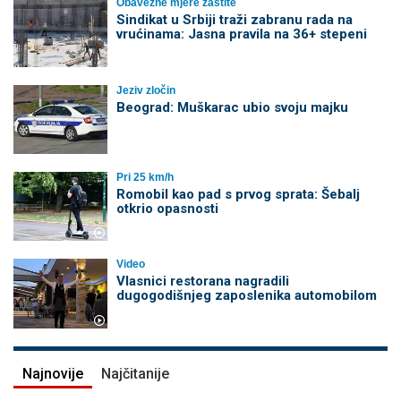
Obavezne mjere zaštite
Sindikat u Srbiji traži zabranu rada na
vrućinama: Jasna pravila na 36+ stepeni
Jeziv zločin
Beograd: Muškarac ubio svoju majku
Pri 25 km/h
Romobil kao pad s prvog sprata: Šebalj
otkrio opasnosti
Video
Vlasnici restorana nagradili
dugogodišnjeg zaposlenika automobilom
Najnovije
Najčitanije