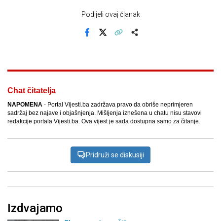
Podijeli ovaj članak
Facebook
X
Kopiraj link
Više
Chat čitatelja
NAPOMENA
- Portal Vijesti.ba zadržava pravo da obriše neprimjeren
sadržaj bez najave i objašnjenja. Mišljenja iznešena u chatu nisu stavovi
redakcije portala Vijesti.ba. Ova vijest je sada dostupna samo za čitanje.
Pridruži se diskusiji
Izdvajamo