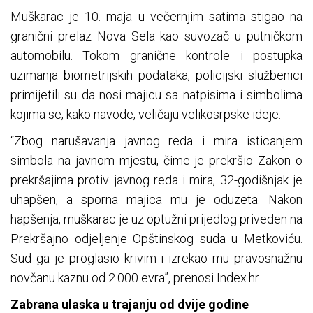
Muškarac je 10. maja u večernjim satima stigao na
granični prelaz Nova Sela kao suvozač u putničkom
automobilu. Tokom granične kontrole i postupka
uzimanja biometrijskih podataka, policijski službenici
primijetili su da nosi majicu sa natpisima i simbolima
kojima se, kako navode, veličaju velikosrpske ideje.
“Zbog narušavanja javnog reda i mira isticanjem
simbola na javnom mjestu, čime je prekršio Zakon o
prekršajima protiv javnog reda i mira, 32-godišnjak je
uhapšen, a sporna majica mu je oduzeta. Nakon
hapšenja, muškarac je uz optužni prijedlog priveden na
Prekršajno odjeljenje Opštinskog suda u Metkoviću.
Sud ga je proglasio krivim i izrekao mu pravosnažnu
novčanu kaznu od 2.000 evra”, prenosi Index.hr.
Zabrana ulaska u trajanju od dvije godine