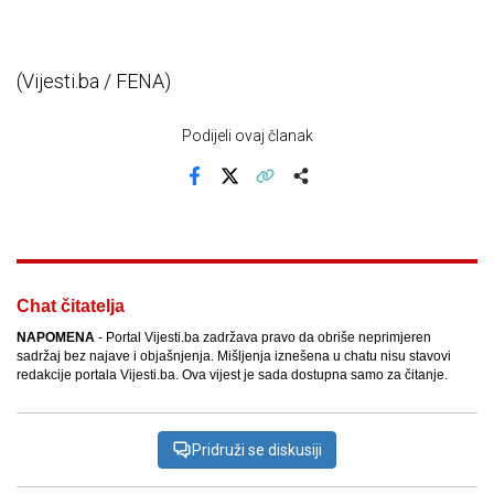
(Vijesti.ba / FENA)
Podijeli ovaj članak
Facebook
X
Kopiraj link
Više
Chat čitatelja
NAPOMENA
- Portal Vijesti.ba zadržava pravo da obriše neprimjeren
sadržaj bez najave i objašnjenja. Mišljenja iznešena u chatu nisu stavovi
redakcije portala Vijesti.ba. Ova vijest je sada dostupna samo za čitanje.
Pridruži se diskusiji