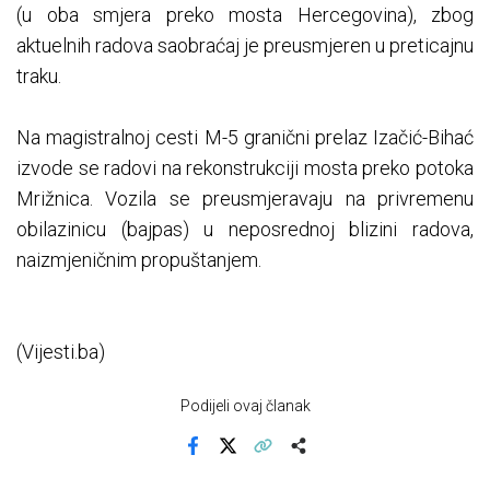
(u oba smjera preko mosta Hercegovina), zbog
aktuelnih radova saobraćaj je preusmjeren u preticajnu
traku.
Na magistralnoj cesti M-5 granični prelaz Izačić-Bihać
izvode se radovi na rekonstrukciji mosta preko potoka
Mrižnica. Vozila se preusmjeravaju na privremenu
obilazinicu (bajpas) u neposrednoj blizini radova,
naizmjeničnim propuštanjem.
(Vijesti.ba)
Podijeli ovaj članak
Facebook
X
Kopiraj link
Više