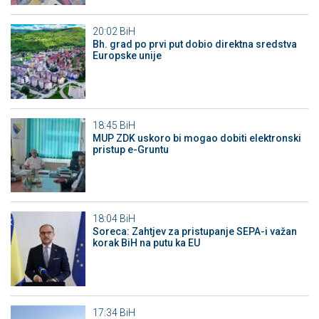
20:02
BiH
Bh. grad po prvi put dobio direktna sredstva
Europske unije
18:45
BiH
MUP ZDK uskoro bi mogao dobiti elektronski
pristup e-Gruntu
18:04
BiH
Soreca: Zahtjev za pristupanje SEPA-i važan
korak BiH na putu ka EU
17:34
BiH