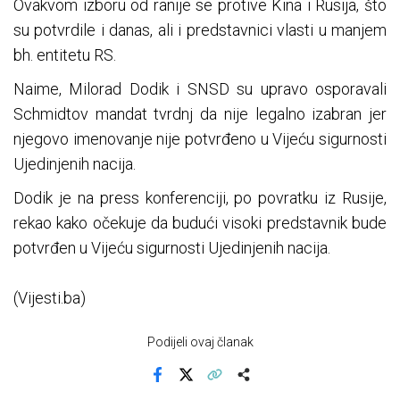
Ovakvom izboru od ranije se protive Kina i Rusija, što
su potvrdile i danas, ali i predstavnici vlasti u manjem
bh. entitetu RS.
Naime, Milorad Dodik i SNSD su upravo osporavali
Schmidtov mandat tvrdnj da nije legalno izabran jer
njegovo imenovanje nije potvrđeno u Vijeću sigurnosti
Ujedinjenih nacija.
Dodik je na press konferenciji, po povratku iz Rusije,
rekao kako očekuje da budući visoki predstavnik bude
potvrđen u Vijeću sigurnosti Ujedinjenih nacija.
(Vijesti.ba)
Podijeli ovaj članak
Facebook
X
Kopiraj link
Više