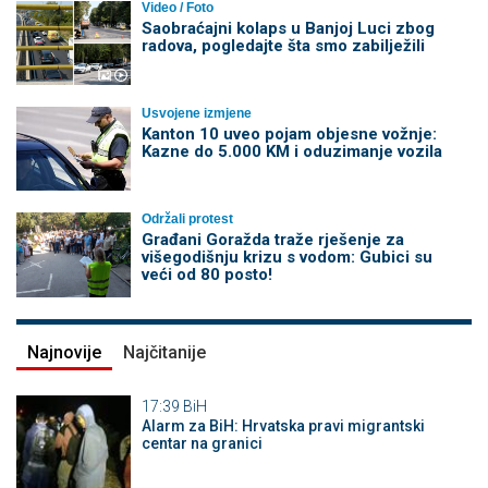
Video / Foto
Saobraćajni kolaps u Banjoj Luci zbog
radova, pogledajte šta smo zabilježili
Usvojene izmjene
Kanton 10 uveo pojam objesne vožnje:
Kazne do 5.000 KM i oduzimanje vozila
Održali protest
Građani Goražda traže rješenje za
višegodišnju krizu s vodom: Gubici su
veći od 80 posto!
Najnovije
Najčitanije
17:39
BiH
Alarm za BiH: Hrvatska pravi migrantski
centar na granici