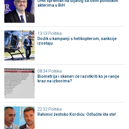
OHR spreman na dijalog sa svim političkim
akterima u BiH
13:13
Politika
Dodik u kampanji s helikopterom, sankcije
izostaju
08:34
Politika
Biometrija i skeneri će razotkriti ko je ranije
krao na izborima?
22:32
Politika
Rahimić žestoko Kordiću: Odlučite šta ste!