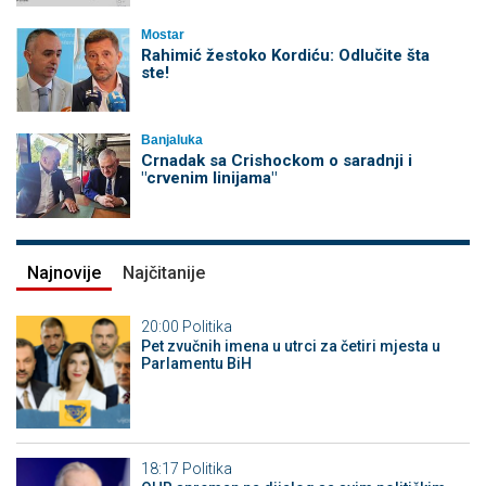
Mostar
Rahimić žestoko Kordiću: Odlučite šta
ste!
Banjaluka
Crnadak sa Crishockom o saradnji i
"crvenim linijama"
Najnovije
Najčitanije
20:00
Politika
Pet zvučnih imena u utrci za četiri mjesta u
Parlamentu BiH
18:17
Politika