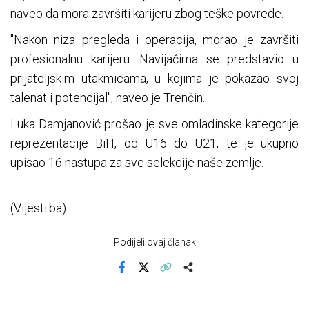
naveo da mora završiti karijeru zbog teške povrede.
"Nakon niza pregleda i operacija, morao je završiti
profesionalnu karijeru. Navijačima se predstavio u
prijateljskim utakmicama, u kojima je pokazao svoj
talenat i potencijal", naveo je Trenčin.
Luka Damjanović prošao je sve omladinske kategorije
reprezentacije BiH, od U16 do U21, te je ukupno
upisao 16 nastupa za sve selekcije naše zemlje.
(Vijesti.ba)
Podijeli ovaj članak
Facebook
X
Kopiraj link
Više