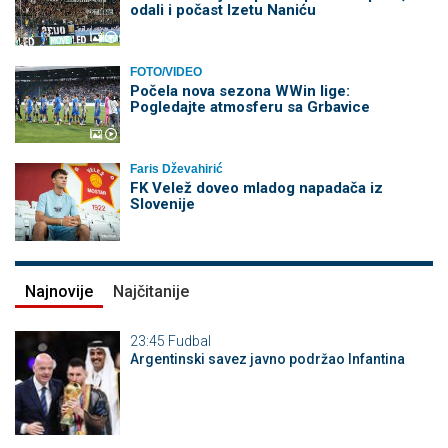
odali i počast Izetu Naniću
FOTO/VIDEO
Počela nova sezona WWin lige:
Pogledajte atmosferu sa Grbavice
Faris Dževahirić
FK Velež doveo mladog napadača iz
Slovenije
Najnovije
Najčitanije
23:45
Fudbal
Argentinski savez javno podržao Infantina