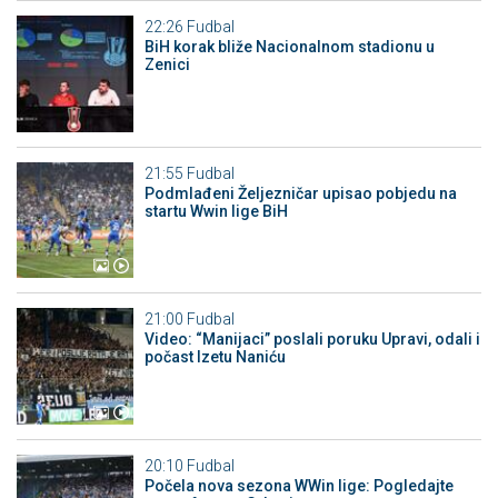
22:26
Fudbal
BiH korak bliže Nacionalnom stadionu u
Zenici
21:55
Fudbal
Podmlađeni Željezničar upisao pobjedu na
startu Wwin lige BiH
21:00
Fudbal
Video: “Manijaci” poslali poruku Upravi, odali i
počast Izetu Naniću
20:10
Fudbal
Počela nova sezona WWin lige: Pogledajte