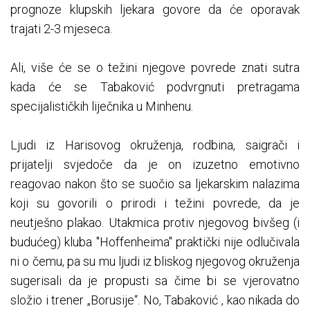
prognoze klupskih ljekara govore da će oporavak
trajati 2-3 mjeseca.
Ali, više će se o težini njegove povrede znati sutra
kada će se Tabaković podvrgnuti pretragama
specijalističkih liječnika u Minhenu.
Ljudi iz Harisovog okruženja, rodbina, saigrači i
prijatelji svjedoče da je on izuzetno emotivno
reagovao nakon što se suočio sa ljekarskim nalazima
koji su govorili o prirodi i težini povrede, da je
neutješno plakao. Utakmica protiv njegovog bivšeg (i
budućeg) kluba "Hoffenheima" praktički nije odlučivala
ni o čemu, pa su mu ljudi iz bliskog njegovog okruženja
sugerisali da je propusti sa čime bi se vjerovatno
složio i trener „Borusije“. No, Tabaković , kao nikada do