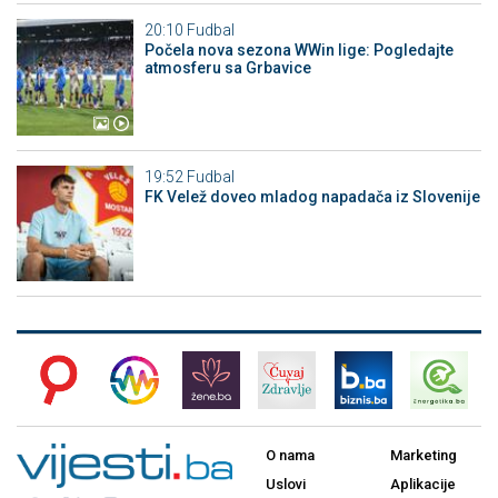
20:10
Fudbal
Počela nova sezona WWin lige: Pogledajte
atmosferu sa Grbavice
19:52
Fudbal
FK Velež doveo mladog napadača iz Slovenije
O nama
Marketing
Uslovi
Aplikacije