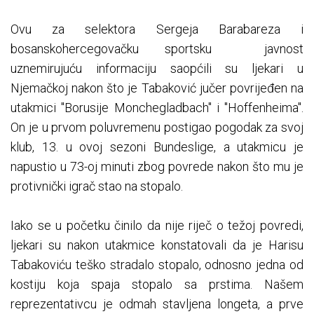
Ovu za selektora Sergeja Barabareza i
bosanskohercegovačku sportsku javnost
uznemirujuću informaciju saopćili su ljekari u
Njemačkoj nakon što je Tabaković jučer povrijeđen na
utakmici "Borusije Monchegladbach" i "Hoffenheima".
On je u prvom poluvremenu postigao pogodak za svoj
klub, 13. u ovoj sezoni Bundeslige, a utakmicu je
napustio u 73-oj minuti zbog povrede nakon što mu je
protivnički igrač stao na stopalo.
Iako se u početku činilo da nije riječ o težoj povredi,
ljekari su nakon utakmice konstatovali da je Harisu
Tabakoviću teško stradalo stopalo, odnosno jedna od
kostiju koja spaja stopalo sa prstima. Našem
reprezentativcu je odmah stavljena longeta, a prve