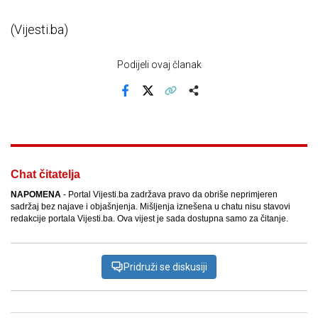
(Vijesti.ba)
Podijeli ovaj članak
Facebook
X
Kopiraj link
Više
Chat čitatelja
NAPOMENA
- Portal Vijesti.ba zadržava pravo da obriše neprimjeren
sadržaj bez najave i objašnjenja. Mišljenja iznešena u chatu nisu stavovi
redakcije portala Vijesti.ba. Ova vijest je sada dostupna samo za čitanje.
Pridruži se diskusiji