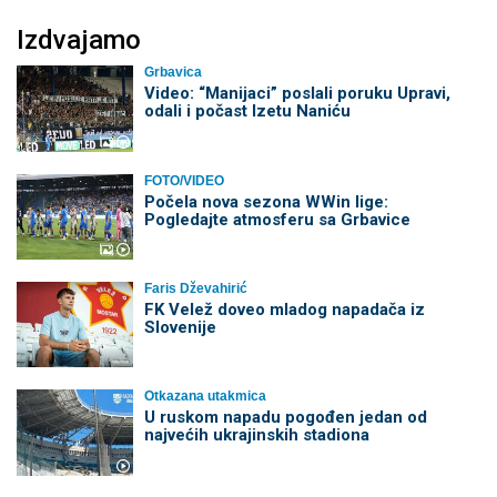
Izdvajamo
Grbavica
Video: “Manijaci” poslali poruku Upravi,
odali i počast Izetu Naniću
FOTO/VIDEO
Počela nova sezona WWin lige:
Pogledajte atmosferu sa Grbavice
Faris Dževahirić
FK Velež doveo mladog napadača iz
Slovenije
Otkazana utakmica
U ruskom napadu pogođen jedan od
najvećih ukrajinskih stadiona