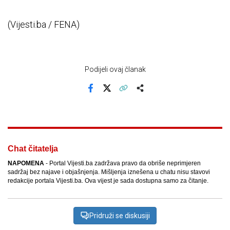
(Vijesti.ba / FENA)
Podijeli ovaj članak
Facebook
X
Kopiraj link
Više
Chat čitatelja
NAPOMENA
- Portal Vijesti.ba zadržava pravo da obriše neprimjeren
sadržaj bez najave i objašnjenja. Mišljenja iznešena u chatu nisu stavovi
redakcije portala Vijesti.ba. Ova vijest je sada dostupna samo za čitanje.
Pridruži se diskusiji