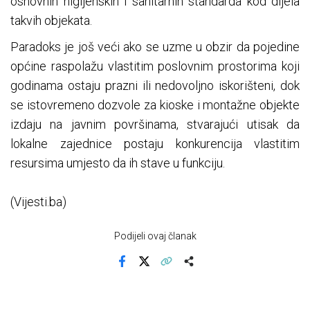
osnovnih higijenskih i sanitarnih standarda kod dijela
takvih objekata.
Paradoks je još veći ako se uzme u obzir da pojedine
općine raspolažu vlastitim poslovnim prostorima koji
godinama ostaju prazni ili nedovoljno iskorišteni, dok
se istovremeno dozvole za kioske i montažne objekte
izdaju na javnim površinama, stvarajući utisak da
lokalne zajednice postaju konkurencija vlastitim
resursima umjesto da ih stave u funkciju.
(Vijesti.ba)
Podijeli ovaj članak
Facebook
X
Kopiraj link
Više