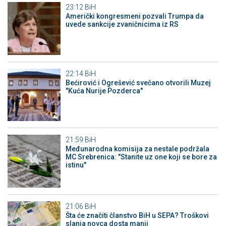
23:12
BiH
Američki kongresmeni pozvali Trumpa da
uvede sankcije zvaničnicima iz RS
22:14
BiH
Bećirović i Ogrešević svečano otvorili Muzej
"Kuća Nurije Pozderca"
21:59
BiH
Međunarodna komisija za nestale podržala
MC Srebrenica: "Stanite uz one koji se bore za
istinu"
21:06
BiH
Šta će značiti članstvo BiH u SEPA? Troškovi
slanja novca dosta manji