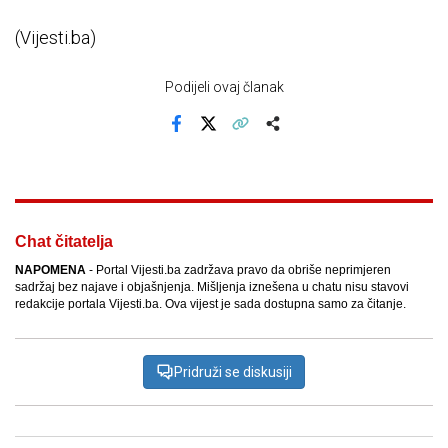
(Vijesti.ba)
Podijeli ovaj članak
Facebook
X
Kopiraj link
Više
Chat čitatelja
NAPOMENA
- Portal Vijesti.ba zadržava pravo da obriše neprimjeren
sadržaj bez najave i objašnjenja. Mišljenja iznešena u chatu nisu stavovi
redakcije portala Vijesti.ba. Ova vijest je sada dostupna samo za čitanje.
Pridruži se diskusiji