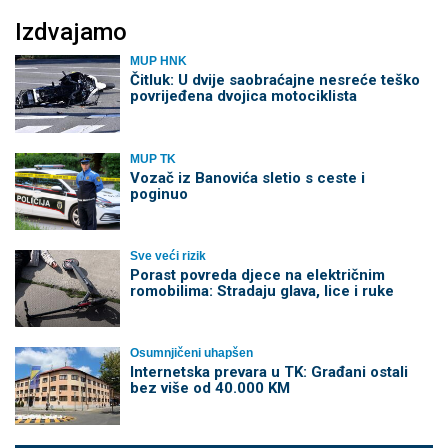
Izdvajamo
MUP HNK
Čitluk: U dvije saobraćajne nesreće teško
povrijeđena dvojica motociklista
MUP TK
Vozač iz Banovića sletio s ceste i
poginuo
Sve veći rizik
Porast povreda djece na električnim
romobilima: Stradaju glava, lice i ruke
Osumnjičeni uhapšen
Internetska prevara u TK: Građani ostali
bez više od 40.000 KM