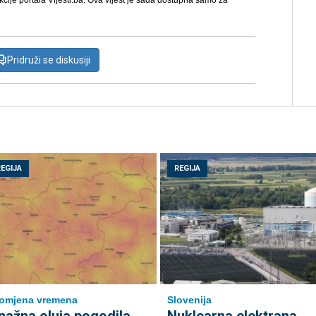
kcije portala Vijesti.ba. Ova vijest je sada dostupna samo za
Pridruži se diskusiji
REGIJA
REGIJA
omjena vremena
Slovenija
nažna oluja pogodila
Nuklearna elektrana