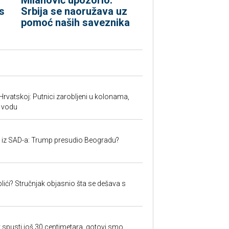
s
Srbija se naoružava uz
pomoć naših saveznika
Hrvatskoj: Putnici zarobljeni u kolonama,
 vodu
iju iz SAD-a: Trump presudio Beogradu?
lići? Stručnjak objasnio šta se dešava s
 spusti još 30 centimetara, gotovi smo