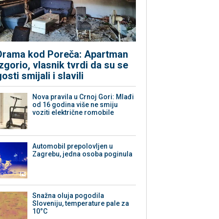
Drama kod Poreča: Apartman
izgorio, vlasnik tvrdi da su se
gosti smijali i slavili
Nova pravila u Crnoj Gori: Mlađi
od 16 godina više ne smiju
voziti električne romobile
Automobil prepolovljen u
Zagrebu, jedna osoba poginula
Snažna oluja pogodila
Sloveniju, temperature pale za
10°C