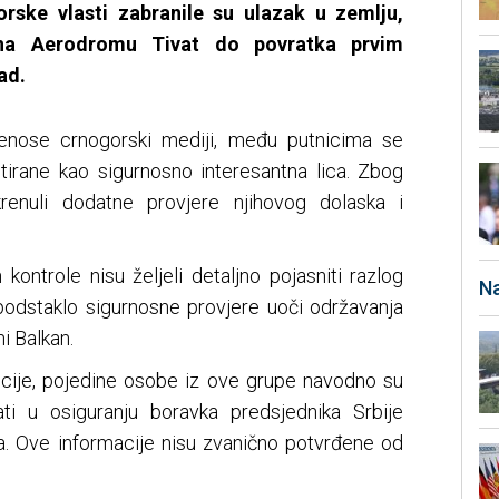
rske vlasti zabranile su ulazak u zemlju,
na Aerodromu Tivat do povratka prvim
ad.
enose crnogorski mediji, među putnicima se
tirane kao sigurnosno interesantna lica. Zbog
renuli dodatne provjere njihovog dolaska i
kontrole nisu željeli detaljno pojasniti razlog
Na
podstaklo sigurnosne provjere uoči održavanja
i Balkan.
icije, pojedine osobe iz ove grupe navodno su
ti u osiguranju boravka predsjednika Srbije
. Ove informacije nisu zvanično potvrđene od