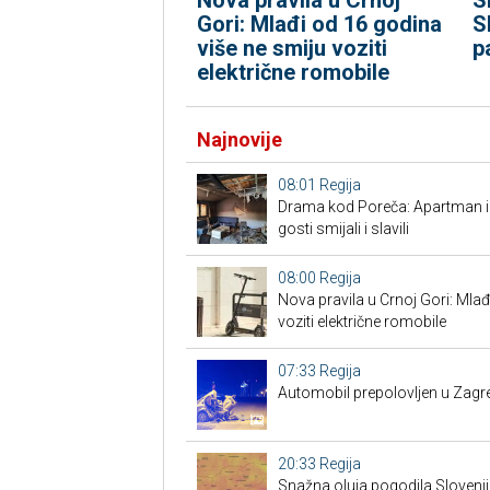
Gori: Mlađi od 16 godina
S
više ne smiju voziti
p
električne romobile
Najnovije
08:01
Regija
Drama kod Poreča: Apartman izg
gosti smijali i slavili
08:00
Regija
Nova pravila u Crnoj Gori: Mlađ
voziti električne romobile
07:33
Regija
Automobil prepolovljen u Zagr
20:33
Regija
Snažna oluja pogodila Slovenij