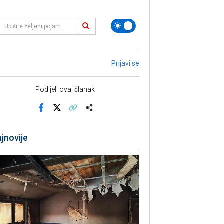
Prijavi se
Podijeli ovaj članak
Facebook
X
Kopiraj link
Više
jnovije