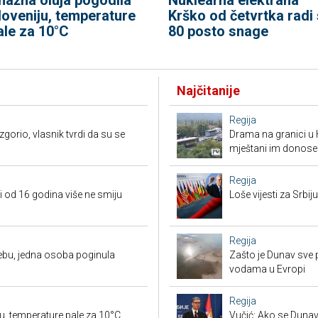
loveniju, temperature
Krško od četvrtka radi 
ale za 10°C
80 posto snage
Najčitanije
Regija
orio, vlasnik tvrdi da su se
Drama na granici u 
mještani im donose
Regija
i od 16 godina više ne smiju
Loše vijesti za Srb
Regija
ebu, jedna osoba poginula
Zašto je Dunav sve p
vodama u Evropi
Regija
u, temperature pale za 10°C
Vučić: Ako se Dunav