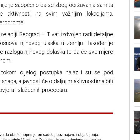
anije je saopćeno da se zbog održavanja samita
e aktivnosti na svim važnijim lokacijama,
 aerodrome.
 relaciji Beograd – Tivat izdvojen radi detaljne
a osnova njihovog ulaska u zemlju. Također je
re razloga njihovog dolaska te da će sve mjere
onom.
tokom cijelog postupka nalazili su se pod
snaga, a javnost će o daljnjim aktivnostima biti
vjera i službenih procedura.
avo da obriše neprimjeren sadržaj bez najave i objašnjenja.