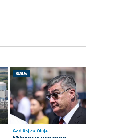
REGIJA
Godišnjica Oluje
Milanović upozorio: