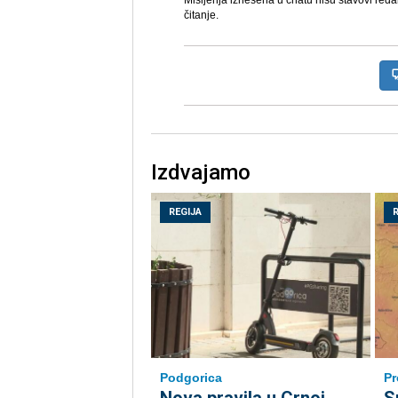
Mišljenja iznešena u chatu nisu stavovi reda
čitanje.
Izdvajamo
REGIJA
Podgorica
Pr
Nova pravila u Crnoj
S