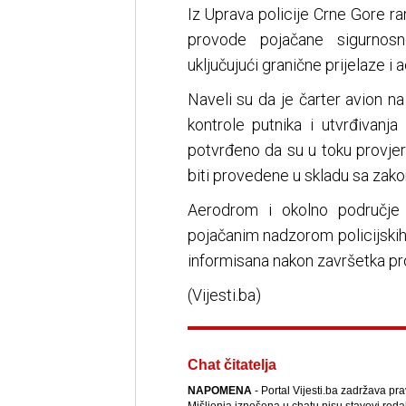
Iz Uprava policije Crne Gore r
provode pojačane sigurnosn
uključujući granične prijelaze i
Naveli su da je čarter avion na
kontrole putnika i utvrđivanj
potvrđeno da su u toku provje
biti provedene u skladu sa zak
Aerodrom i okolno područje 
pojačanim nadzorom policijskih 
informisana nakon završetka pro
(Vijesti.ba)
Chat čitatelja
NAPOMENA
- Portal Vijesti.ba zadržava pr