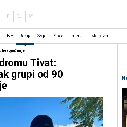
t
BiH
Regija
Svijet
Sport
Intervjui
Magazin
 obezbjeđenje
dromu Tivat:
ak grupi od 90
Na
je