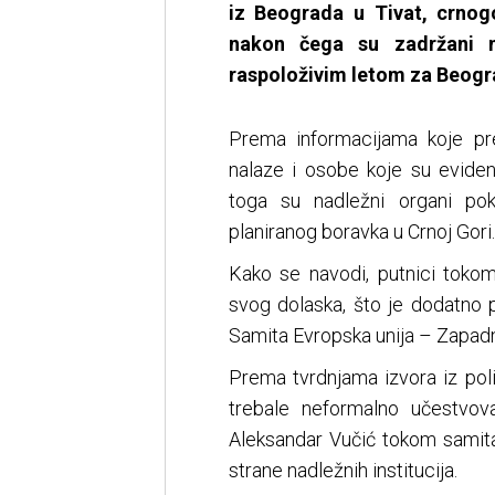
iz Beograda u Tivat, crnogo
nakon čega su zadržani 
raspoloživim letom za Beogr
Prema informacijama koje pr
nalaze i osobe koje su eviden
toga su nadležni organi pok
planiranog boravka u Crnoj Gori.
Kako se navodi, putnici tokom 
svog dolaska, što je dodatno 
Samita Evropska unija – Zapadn
Prema tvrdnjama izvora iz pol
trebale neformalno učestvova
Aleksandar Vučić tokom samita
strane nadležnih institucija.