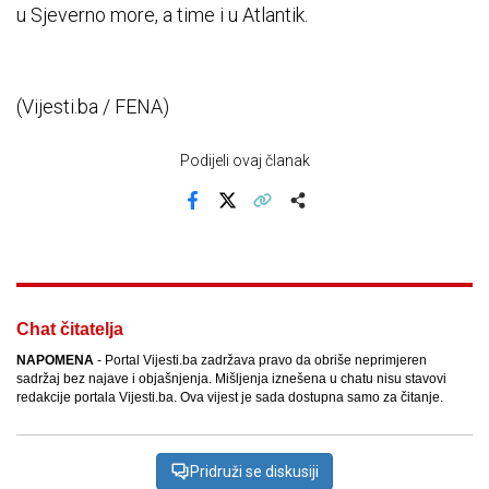
u Sjeverno more, a time i u Atlantik.
(Vijesti.ba / FENA)
Podijeli ovaj članak
Facebook
X
Kopiraj link
Više
Chat čitatelja
NAPOMENA
- Portal Vijesti.ba zadržava pravo da obriše neprimjeren
sadržaj bez najave i objašnjenja. Mišljenja iznešena u chatu nisu stavovi
redakcije portala Vijesti.ba. Ova vijest je sada dostupna samo za čitanje.
Pridruži se diskusiji