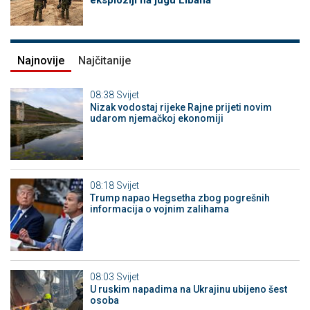
eksploziji na jugu Libana
Najnovije
Najčitanije
08:38
Svijet
Nizak vodostaj rijeke Rajne prijeti novim
udarom njemačkoj ekonomiji
08:18
Svijet
Trump napao Hegsetha zbog pogrešnih
informacija o vojnim zalihama
08:03
Svijet
U ruskim napadima na Ukrajinu ubijeno šest
osoba