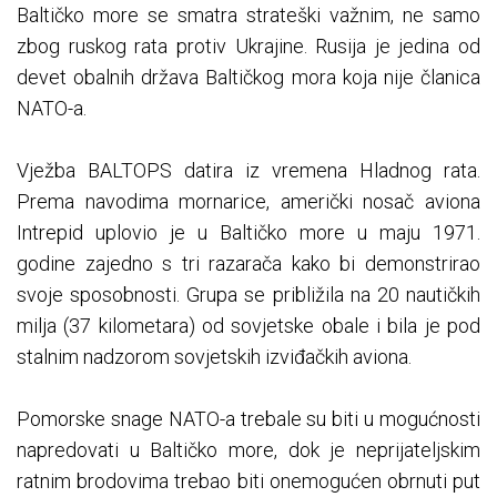
Baltičko more se smatra strateški važnim, ne samo
zbog ruskog rata protiv Ukrajine. Rusija je jedina od
devet obalnih država Baltičkog mora koja nije članica
NATO-a.
Vježba BALTOPS datira iz vremena Hladnog rata.
Prema navodima mornarice, američki nosač aviona
Intrepid uplovio je u Baltičko more u maju 1971.
godine zajedno s tri razarača kako bi demonstrirao
svoje sposobnosti. Grupa se približila na 20 nautičkih
milja (37 kilometara) od sovjetske obale i bila je pod
stalnim nadzorom sovjetskih izviđačkih aviona.
Pomorske snage NATO-a trebale su biti u mogućnosti
napredovati u Baltičko more, dok je neprijateljskim
ratnim brodovima trebao biti onemogućen obrnuti put