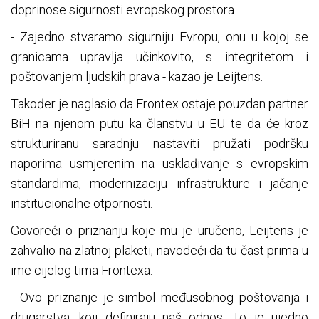
doprinose sigurnosti evropskog prostora.
- Zajedno stvaramo sigurniju Evropu, onu u kojoj se
granicama upravlja učinkovito, s integritetom i
poštovanjem ljudskih prava - kazao je Leijtens.
Također je naglasio da Frontex ostaje pouzdan partner
BiH na njenom putu ka članstvu u EU te da će kroz
strukturiranu saradnju nastaviti pružati podršku
naporima usmjerenim na usklađivanje s evropskim
standardima, modernizaciju infrastrukture i jačanje
institucionalne otpornosti.
Govoreći o priznanju koje mu je uručeno, Leijtens je
zahvalio na zlatnoj plaketi, navodeći da tu čast prima u
ime cijelog tima Frontexa.
- Ovo priznanje je simbol međusobnog poštovanja i
drugarstva, koji definiraju naš odnos. To je ujedno