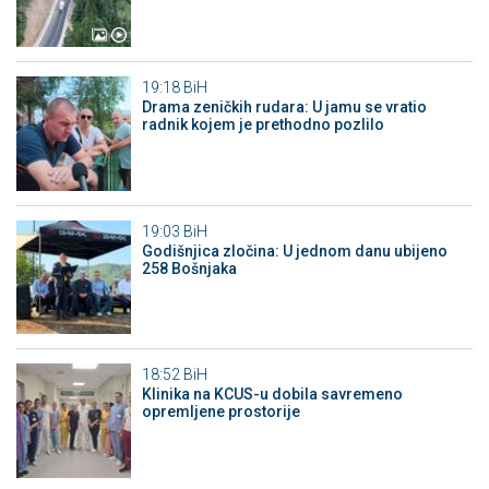
19:18
BiH
Drama zeničkih rudara: U jamu se vratio
radnik kojem je prethodno pozlilo
19:03
BiH
Godišnjica zločina: U jednom danu ubijeno
258 Bošnjaka
18:52
BiH
Klinika na KCUS-u dobila savremeno
opremljene prostorije