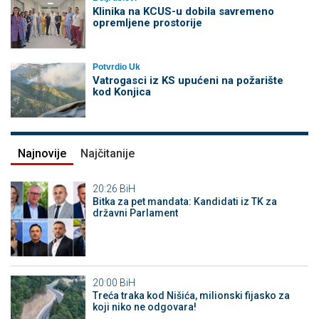
Klinika na KCUS-u dobila savremeno
opremljene prostorije
Potvrdio Uk
Vatrogasci iz KS upućeni na požarište
kod Konjica
Najnovije
Najčitanije
20:26
BiH
Bitka za pet mandata: Kandidati iz TK za
državni Parlament
20:00
BiH
Treća traka kod Nišića, milionski fijasko za
koji niko ne odgovara!