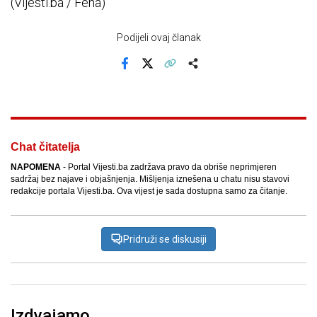
(Vijesti.ba / Fena)
Podijeli ovaj članak
Facebook
X
Kopiraj link
Više
Chat čitatelja
NAPOMENA
- Portal Vijesti.ba zadržava pravo da obriše neprimjeren
sadržaj bez najave i objašnjenja. Mišljenja iznešena u chatu nisu stavovi
redakcije portala Vijesti.ba. Ova vijest je sada dostupna samo za čitanje.
Pridruži se diskusiji
Izdvajamo