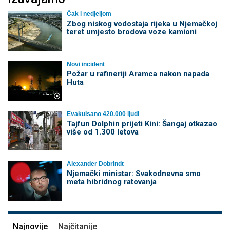
Čak i nedjeljom
Zbog niskog vodostaja rijeka u Njemačkoj
teret umjesto brodova voze kamioni
Novi incident
Požar u rafineriji Aramca nakon napada
Huta
Evakuisano 420.000 ljudi
Tajfun Dolphin prijeti Kini: Šangaj otkazao
više od 1.300 letova
Alexander Dobrindt
Njemački ministar: Svakodnevna smo
meta hibridnog ratovanja
Najnovije
Najčitanije