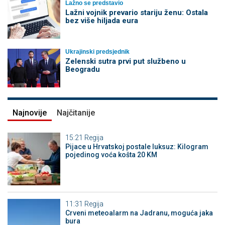
Lažno se predstavio
Lažni vojnik prevario stariju ženu: Ostala
bez više hiljada eura
Ukrajinski predsjednik
Zelenski sutra prvi put službeno u
Beogradu
Najnovije
Najčitanije
15:21
Regija
Pijace u Hrvatskoj postale luksuz: Kilogram
pojedinog voća košta 20 KM
11:31
Regija
Crveni meteoalarm na Jadranu, moguća jaka
bura