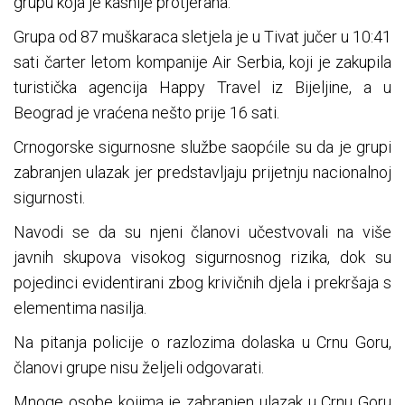
grupu koja je kasnije protjerana.
Grupa od 87 muškaraca sletjela je u Tivat jučer u 10:41
sati čarter letom kompanije Air Serbia, koji je zakupila
turistička agencija Happy Travel iz Bijeljine, a u
Beograd je vraćena nešto prije 16 sati.
Crnogorske sigurnosne službe saopćile su da je grupi
zabranjen ulazak jer predstavljaju prijetnju nacionalnoj
sigurnosti.
Navodi se da su njeni članovi učestvovali na više
javnih skupova visokog sigurnosnog rizika, dok su
pojedinci evidentirani zbog krivičnih djela i prekršaja s
elementima nasilja.
Na pitanja policije o razlozima dolaska u Crnu Goru,
članovi grupe nisu željeli odgovarati.
Mnoge osobe kojima je zabranjen ulazak u Crnu Goru