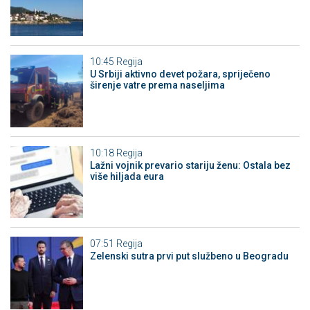
10:45
Regija
U Srbiji aktivno devet požara, spriječeno
širenje vatre prema naseljima
10:18
Regija
Lažni vojnik prevario stariju ženu: Ostala bez
više hiljada eura
07:51
Regija
Zelenski sutra prvi put službeno u Beogradu