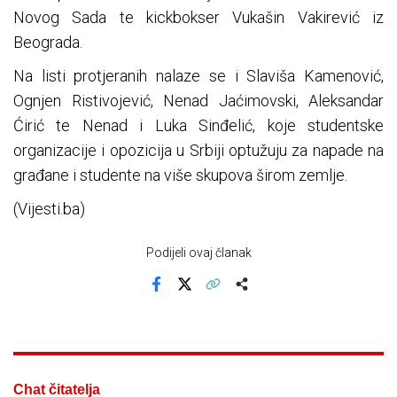
Novog Sada te kickbokser Vukašin Vakirević iz
Beograda.
Na listi protjeranih nalaze se i Slaviša Kamenović,
Ognjen Ristivojević, Nenad Jaćimovski, Aleksandar
Ćirić te Nenad i Luka Sinđelić, koje studentske
organizacije i opozicija u Srbiji optužuju za napade na
građane i studente na više skupova širom zemlje.
(Vijesti.ba)
Podijeli ovaj članak
Facebook
X
Kopiraj link
Više
Chat čitatelja