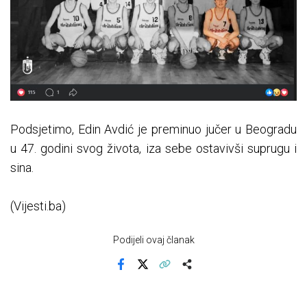
Podsjetimo, Edin Avdić je preminuo jučer u Beogradu
u 47. godini svog života, iza sebe ostavivši suprugu i
sina.
(Vijesti.ba)
Podijeli ovaj članak
Facebook
X
Kopiraj link
Više