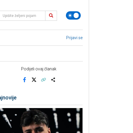
Prijavi se
Podijeli ovaj članak
Facebook
X
Kopiraj link
Više
jnovije