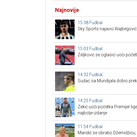
Najnovije
15:38
Fudbal
Sky Sports najavio Alajbegović
15:03
Fudbal
Zeljković se oglasio uoči poče
14:32
Fudbal
Sudac sa Mundijala dobio preko
14:25
Fudbal
Zekić uoči početka Premijer l
najbolje izdanje
11:54
Fudbal
Mandić se obratio Džemidžiću, 