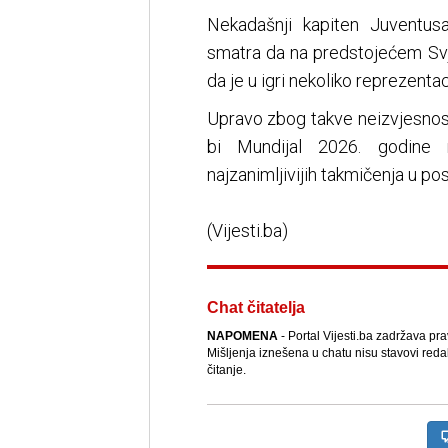
Nekadašnji kapiten Juventusa
smatra da na predstojećem Svj
da je u igri nekoliko reprezentac
Upravo zbog takve neizvjesnosti
bi Mundijal 2026. godine 
najzanimljivijih takmičenja u p
(Vijesti.ba)
Chat čitatelja
NAPOMENA
- Portal Vijesti.ba zadržava pr
Mišljenja iznešena u chatu nisu stavovi reda
čitanje.