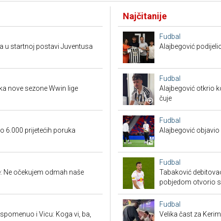
Najčitanije
Fudbal
a u startnoj postavi Juventusa
Alajbegović podijeli
Fudbal
tka nove sezone Wwin lige
Alajbegović otkrio k
čuje
Fudbal
 6.000 prijetećih poruka
Alajbegović objavio 
Fudbal
ige: Ne očekujem odmah naše
Tabaković debitovao
pobjedom otvorio 
Fudbal
spomenuo i Vicu: Koga vi, ba,
Velika čast za Keri