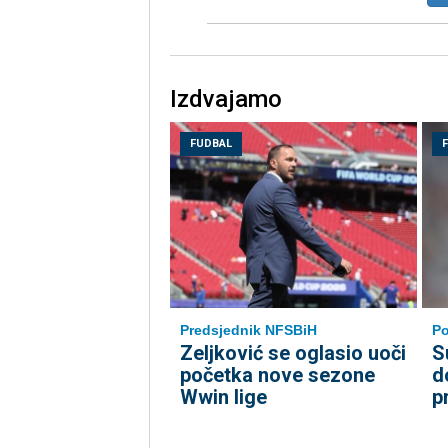
Izdvajamo
FUDBAL
Predsjednik NFSBiH
P
Zeljković se oglasio uoči
S
početka nove sezone
d
Wwin lige
p