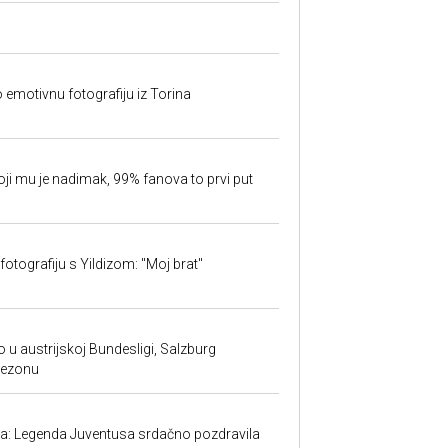
o emotivnu fotografiju iz Torina
oji mu je nadimak, 99% fanova to prvi put
fotografiju s Yildizom: "Moj brat"
 u austrijskoj Bundesligi, Salzburg
sezonu
ma: Legenda Juventusa srdačno pozdravila