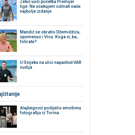
Zekić uoči početka Premijer
lige: Ne očekujem odmah naše
najbolje izdanje
Mandić se obratio Džemidžiću,
spomenuo i Vicu: Koga vi, ba,
folirate?
U Osijeku na ulici napadnut VAR
sudija
jčitanije
Alajbegović podijelio emotivnu
fotografiju iz Torina