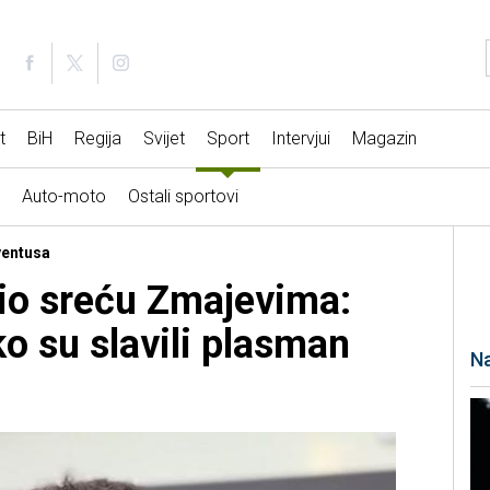
t
BiH
Regija
Svijet
Sport
Intervjui
Magazin
Auto-moto
Ostali sportovi
ventusa
lio sreću Zmajevima:
o su slavili plasman
Na