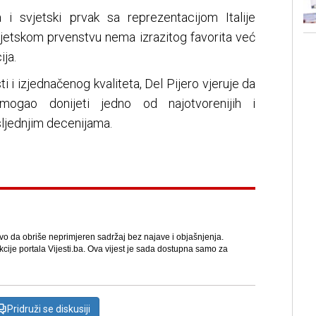
 i svjetski prvak sa reprezentacijom Italije
etskom prvenstvu nema izrazitog favorita već
ija.
 i izjednačenog kvaliteta, Del Pijero vjeruje da
mogao donijeti jedno od najotvorenijih i
osljednjim decenijama.
avo da obriše neprimjeren sadržaj bez najave i objašnjenja.
kcije portala Vijesti.ba. Ova vijest je sada dostupna samo za
Pridruži se diskusiji