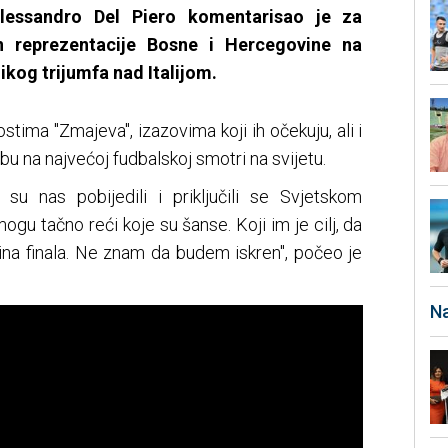
 Alessandro Del Piero komentarisao je za
n reprezentacije Bosne i Hercegovine na
kog trijumfa nad Italijom.
tima "Zmajeva", izazovima koji ih očekuju, ali i
bu na najvećoj fudbalskoj smotri na svijetu.
su nas pobijedili i priključili se Svjetskom
 mogu tačno reći koje su šanse. Koji im je cilj, da
vrtina finala. Ne znam da budem iskren", počeo je
Na