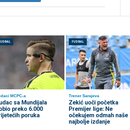
FUDBAL
FUDBAL
odaci MCPC-a
Trener Sarajeva
udac sa Mundijala
Zekić uoči početka
obio preko 6.000
Premijer lige: Ne
rijetećih poruka
očekujem odmah naše
najbolje izdanje