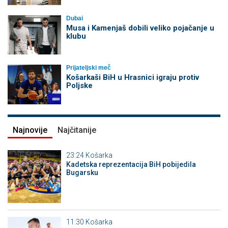
Dubai
Musa i Kamenjaš dobili veliko pojačanje u
klubu
Prijateljski meč
Košarkaši BiH u Hrasnici igraju protiv
Poljske
Najnovije
Najčitanije
23:24
Košarka
Kadetska reprezentacija BiH pobijedila
Bugarsku
11:30
Košarka