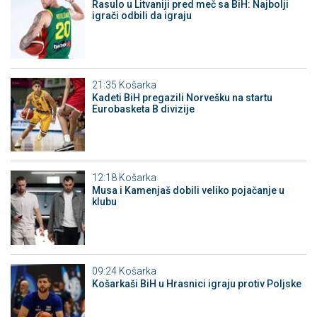
Rasulo u Litvaniji pred meč sa BiH: Najbolji
igrači odbili da igraju
21:35
Košarka
Kadeti BiH pregazili Norvešku na startu
Eurobasketa B divizije
12:18
Košarka
Musa i Kamenjaš dobili veliko pojačanje u
klubu
09:24
Košarka
Košarkaši BiH u Hrasnici igraju protiv Poljske