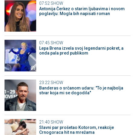
07:52
SHOW
Antonija Čerkez o starim ljubavima i novom
poglavlju: Mogla bih napisati roman
07:45
SHOW
Lepa Brena izvela svoj legendarni pokret, a
onda pala pred publikom
23:22
SHOW
Banderas o srčanom udaru: "To je najbolja
stvar koja mi se dogodila"
21:40
SHOW
Slavni par prošetao Kotorom, reakcije
Crnogoraca hit na mrežama