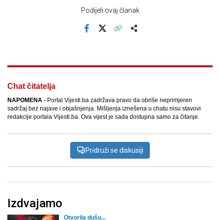
Podijeli ovaj članak
Facebook
X
Kopiraj link
Više
Chat čitatelja
NAPOMENA
- Portal Vijesti.ba zadržava pravo da obriše neprimjeren
sadržaj bez najave i objašnjenja. Mišljenja iznešena u chatu nisu stavovi
redakcije portala Vijesti.ba. Ova vijest je sada dostupna samo za čitanje.
Pridruži se diskusiji
Izdvajamo
Otvorila dušu...