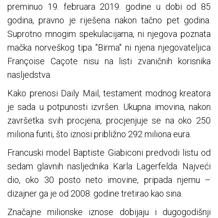
preminuo 19. februara 2019. godine u dobi od 85
godina, pravno je riješena nakon tačno pet godina.
Suprotno mnogim spekulacijama, ni njegova poznata
mačka norveškog tipa "Birma" ni njena njegovateljica
Françoise Caçote nisu na listi zvaničnih korisnika
nasljedstva.
Kako prenosi Daily Mail, testament modnog kreatora
je sada u potpunosti izvršen. Ukupna imovina, nakon
završetka svih procjena, procjenjuje se na oko 250
miliona funti, što iznosi približno 292 miliona eura.
Francuski model Baptiste Giabiconi predvodi listu od
sedam glavnih nasljednika Karla Lagerfelda. Najveći
dio, oko 30 posto neto imovine, pripada njemu –
dizajner ga je od 2008. godine tretirao kao sina.
Značajne milionske iznose dobijaju i dugogodišnji