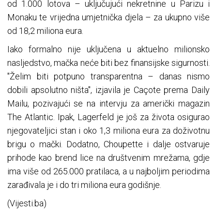
od 1.000 lotova – uključujući nekretnine u Parizu i
Monaku te vrijedna umjetnička djela – za ukupno više
od 18,2 miliona eura.
Iako formalno nije uključena u aktuelno milionsko
nasljedstvo, mačka neće biti bez finansijske sigurnosti.
"Želim biti potpuno transparentna – danas nismo
dobili apsolutno ništa", izjavila je Caçote prema Daily
Mailu, pozivajući se na intervju za američki magazin
The Atlantic. Ipak, Lagerfeld je još za života osigurao
njegovateljici stan i oko 1,3 miliona eura za doživotnu
brigu o mački. Dodatno, Choupette i dalje ostvaruje
prihode kao brend lice na društvenim mrežama, gdje
ima više od 265.000 pratilaca, a u najboljim periodima
zarađivala je i do tri miliona eura godišnje.
(Vijesti.ba)