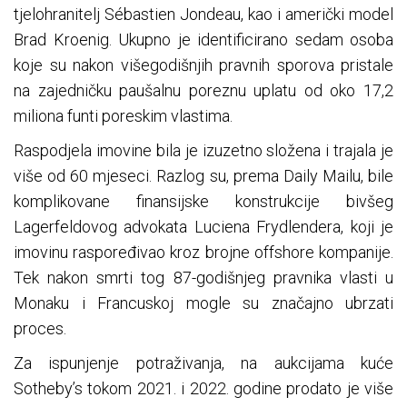
tjelohranitelj Sébastien Jondeau, kao i američki model
Brad Kroenig. Ukupno je identificirano sedam osoba
koje su nakon višegodišnjih pravnih sporova pristale
na zajedničku paušalnu poreznu uplatu od oko 17,2
miliona funti poreskim vlastima.
Raspodjela imovine bila je izuzetno složena i trajala je
više od 60 mjeseci. Razlog su, prema Daily Mailu, bile
komplikovane finansijske konstrukcije bivšeg
Lagerfeldovog advokata Luciena Frydlendera, koji je
imovinu raspoređivao kroz brojne offshore kompanije.
Tek nakon smrti tog 87-godišnjeg pravnika vlasti u
Monaku i Francuskoj mogle su značajno ubrzati
proces.
Za ispunjenje potraživanja, na aukcijama kuće
Sotheby’s tokom 2021. i 2022. godine prodato je više