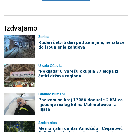
Izdvajamo
Zenica
Rudari četvrti dan pod zemljom, ne izlaze
do ispunjenja zahtjeva
U selu Oćevija
"Pekijada" u Varešu okupila 37 ekipa iz
četiri države regiona
Budimo humani
Pozivom na broj 17056 donirate 2 KM za
liječenje malog Edina Mahmutovića iz
Ilijaša
Srebrenica
Memorijalni centar Amidžiću i Cvijanović: