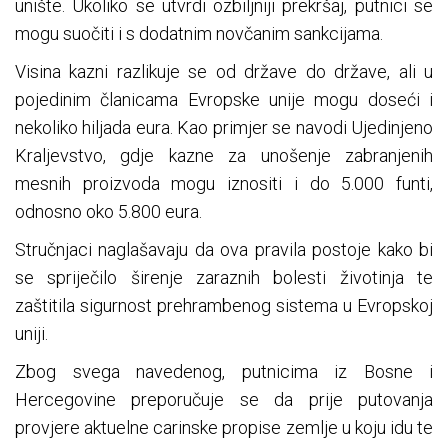
unište. Ukoliko se utvrdi ozbiljniji prekršaj, putnici se
mogu suočiti i s dodatnim novčanim sankcijama.
Visina kazni razlikuje se od države do države, ali u
pojedinim članicama Evropske unije mogu doseći i
nekoliko hiljada eura. Kao primjer se navodi Ujedinjeno
Kraljevstvo, gdje kazne za unošenje zabranjenih
mesnih proizvoda mogu iznositi i do 5.000 funti,
odnosno oko 5.800 eura.
Stručnjaci naglašavaju da ova pravila postoje kako bi
se spriječilo širenje zaraznih bolesti životinja te
zaštitila sigurnost prehrambenog sistema u Evropskoj
uniji.
Zbog svega navedenog, putnicima iz Bosne i
Hercegovine preporučuje se da prije putovanja
provjere aktuelne carinske propise zemlje u koju idu te