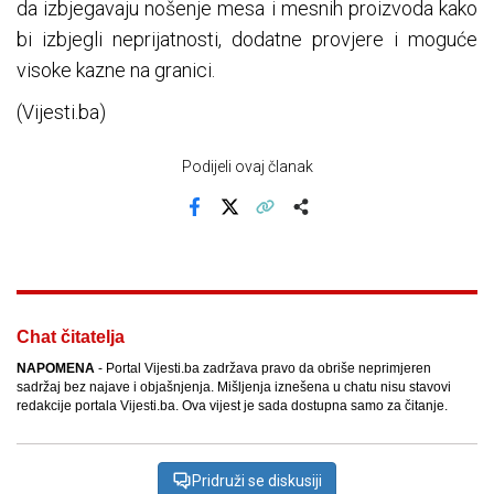
da izbjegavaju nošenje mesa i mesnih proizvoda kako
bi izbjegli neprijatnosti, dodatne provjere i moguće
visoke kazne na granici.
(Vijesti.ba)
Podijeli ovaj članak
Facebook
X
Kopiraj link
Više
Chat čitatelja
NAPOMENA
- Portal Vijesti.ba zadržava pravo da obriše neprimjeren
sadržaj bez najave i objašnjenja. Mišljenja iznešena u chatu nisu stavovi
redakcije portala Vijesti.ba. Ova vijest je sada dostupna samo za čitanje.
Pridruži se diskusiji