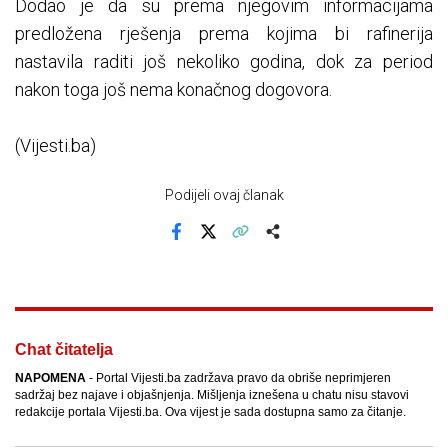
Dodao je da su prema njegovim informacijama
predložena rješenja prema kojima bi rafinerija
nastavila raditi još nekoliko godina, dok za period
nakon toga još nema konačnog dogovora.
(Vijesti.ba)
Podijeli ovaj članak
Facebook
X
Kopiraj link
Više
Chat čitatelja
NAPOMENA
- Portal Vijesti.ba zadržava pravo da obriše neprimjeren
sadržaj bez najave i objašnjenja. Mišljenja iznešena u chatu nisu stavovi
redakcije portala Vijesti.ba. Ova vijest je sada dostupna samo za čitanje.