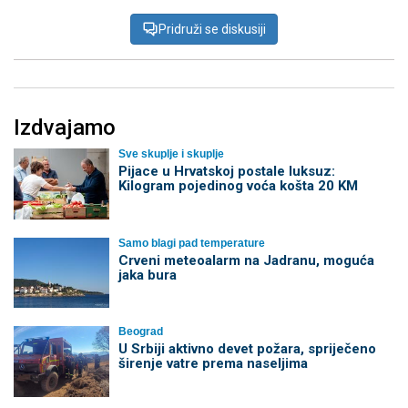
Pridruži se diskusiji
Izdvajamo
Sve skuplje i skuplje
Pijace u Hrvatskoj postale luksuz:
Kilogram pojedinog voća košta 20 KM
Samo blagi pad temperature
Crveni meteoalarm na Jadranu, moguća
jaka bura
Beograd
U Srbiji aktivno devet požara, spriječeno
širenje vatre prema naseljima