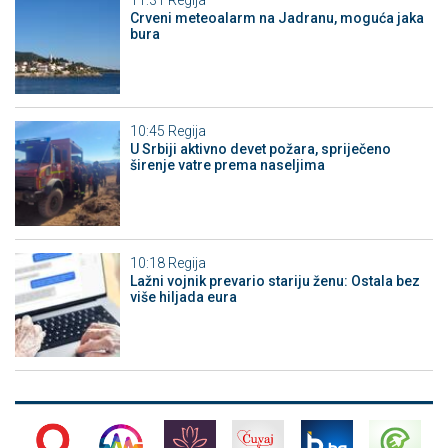
Crveni meteoalarm na Jadranu, moguća jaka
bura
10:45
Regija
U Srbiji aktivno devet požara, spriječeno
širenje vatre prema naseljima
10:18
Regija
Lažni vojnik prevario stariju ženu: Ostala bez
više hiljada eura