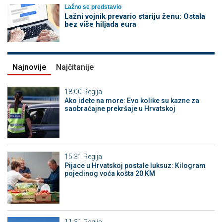
Lažno se predstavio
Lažni vojnik prevario stariju ženu: Ostala
bez više hiljada eura
Najnovije
Najčitanije
18:00
Regija
Ako idete na more: Evo kolike su kazne za
saobraćajne prekršaje u Hrvatskoj
15:31
Regija
Pijace u Hrvatskoj postale luksuz: Kilogram
pojedinog voća košta 20 KM
11:31
Regija