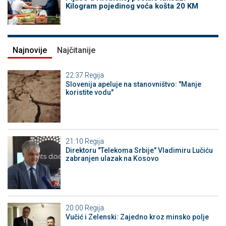
Kilogram pojedinog voća košta 20 KM
Najnovije
Najčitanije
22:37
Regija
Slovenija apeluje na stanovništvo: "Manje
koristite vodu"
21:10
Regija
Direktoru "Telekoma Srbije" Vladimiru Lučiću
zabranjen ulazak na Kosovo
20:00
Regija
Vučić i Zelenski: Zajedno kroz minsko polje