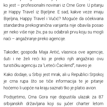
ko jest – profesionalni novinari iz Crne Gore. U pitanju
je Happy Travel iz Bijeljine. E sad, kakve veze imaju
Bijeljina, Happy Travel i Vučić? Moguće da očekivana
standardna prekogranična varijanta nije obavila posao
jer neko više nije živ, pa su odabrali prvu koju su mogli
naći – angažiranje preko agencije.
Također, gospođa Maja Antić, vlasnica ove agencije,
šuti i ne želi reći ko je preko njih angažirao ovu
turističku agenciju za 'Leteći Ćacilend'", naveo je.
Kako dodaje, u Srbiji jest mrak, ali u Republici Srpskoj
je crna rupa što se tiče informacija te je pitanje
hoćemo li uopće na kraju saznati tko je platio avion.
Podsjetimo, Crna Gora nije dopustila ulazak za 87
srbijanskih državljana koji su jučer charter letom