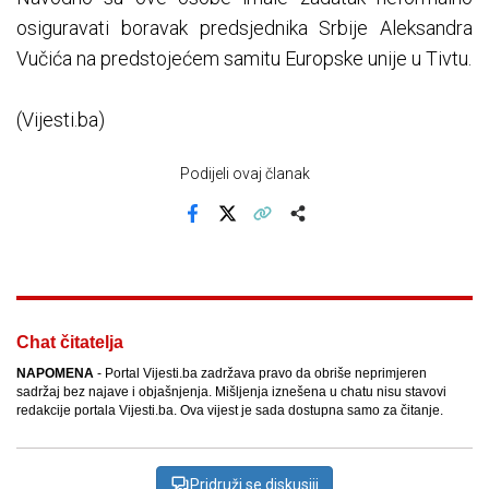
osiguravati boravak predsjednika Srbije Aleksandra
Vučića na predstojećem samitu Europske unije u Tivtu.
(Vijesti.ba)
Podijeli ovaj članak
Facebook
X
Kopiraj link
Više
Chat čitatelja
NAPOMENA
- Portal Vijesti.ba zadržava pravo da obriše neprimjeren
sadržaj bez najave i objašnjenja. Mišljenja iznešena u chatu nisu stavovi
redakcije portala Vijesti.ba. Ova vijest je sada dostupna samo za čitanje.
Pridruži se diskusiji