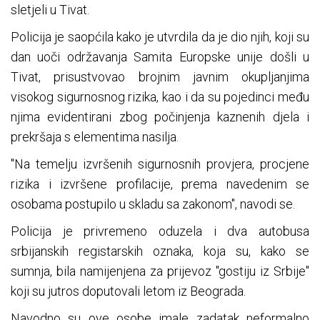
sletjeli u Tivat.
Policija je saopćila kako je utvrdila da je dio njih, koji su
dan uoči održavanja Samita Europske unije došli u
Tivat, prisustvovao brojnim javnim okupljanjima
visokog sigurnosnog rizika, kao i da su pojedinci među
njima evidentirani zbog počinjenja kaznenih djela i
prekršaja s elementima nasilja.
"Na temelju izvršenih sigurnosnih provjera, procjene
rizika i izvršene profilacije, prema navedenim se
osobama postupilo u skladu sa zakonom", navodi se.
Policija je privremeno oduzela i dva autobusa
srbijanskih registarskih oznaka, koja su, kako se
sumnja, bila namijenjena za prijevoz "gostiju iz Srbije"
koji su jutros doputovali letom iz Beograda.
Navodno su ove osobe imale zadatak neformalno