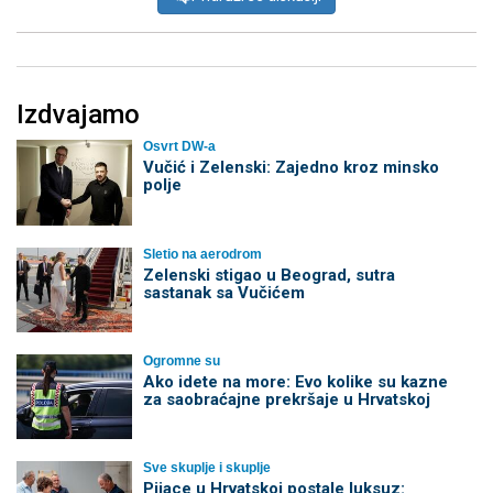
Izdvajamo
Osvrt DW-a
Vučić i Zelenski: Zajedno kroz minsko
polje
Sletio na aerodrom
Zelenski stigao u Beograd, sutra
sastanak sa Vučićem
Ogromne su
Ako idete na more: Evo kolike su kazne
za saobraćajne prekršaje u Hrvatskoj
Sve skuplje i skuplje
Pijace u Hrvatskoj postale luksuz: