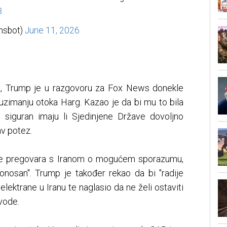
B
hsbot)
June 11, 2026
u, Trump je u razgovoru za Fox News donekle
auzimanju otoka Harg. Kazao je da bi mu to bila
ije siguran imaju li Sjedinjene Države dovoljno
av potez.
lje pregovara s Iranom o mogućem sporazumu,
onosan". Trump je također rekao da bi "radije
lektrane u Iranu te naglasio da ne želi ostaviti
vode.