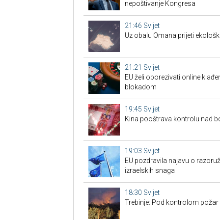
nepoštivanje Kongresa
21:46
Svijet
Uz obalu Omana prijeti ekološk
21:21
Svijet
EU želi oporezivati online klađen
blokadom
19:45
Svijet
Kina pooštrava kontrolu nad 
19:03
Svijet
EU pozdravila najavu o razoru
izraelskih snaga
18:30
Svijet
Trebinje: Pod kontrolom požar u