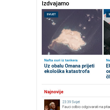
Izdvajamo
SVIJET
Nafta curi iz tankera
Ne
Uz obalu Omana prijeti
E
ekološka katastrofa
o
č
Najnovije
23:39
Svijet
Fauci odbio odgovarati na pita