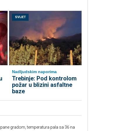
SVIJET
Nadljudskim naporima
u
Trebinje: Pod kontrolom
požar u blizini asfaltne
baze
rpane gradom, temperatura pala sa 36 na