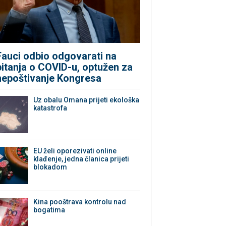
Fauci odbio odgovarati na
pitanja o COVID-u, optužen za
nepoštivanje Kongresa
Uz obalu Omana prijeti ekološka
katastrofa
EU želi oporezivati online
klađenje, jedna članica prijeti
blokadom
Kina pooštrava kontrolu nad
bogatima