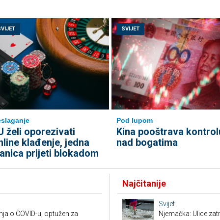
SVIJET
SVIJET
slaganje
Pod lupom
U želi oporezivati
Kina pooštrava kontrol
nline klađenje, jedna
nad bogatima
lanica prijeti blokadom
Najčitanije
Svijet
nja o COVID-u, optužen za
Njemačka: Ulice zat