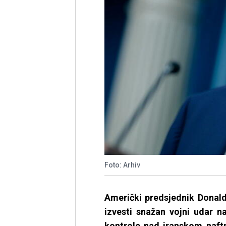
Foto: Arhiv
Američki predsjednik Donald
izvesti snažan vojni udar n
kontrole nad iranskom naftn