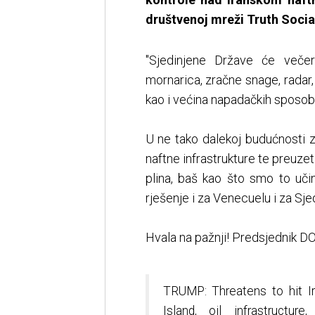
društvenoj mreži Truth Socia
"Sjedinjene Države će veče
mornarica, zračne snage, radar,
kao i većina napadačkih sposob
U ne tako dalekoj budućnosti 
naftne infrastrukture te preuzet
plina, baš kao što smo to uči
rješenje i za Venecuelu i za Sj
Hvala na pažnji! Predsjednik
TRUMP: Threatens to hit 
Island, oil infrastructu