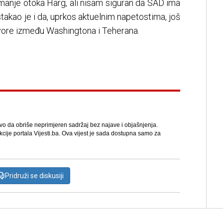
imanje otoka Harg, ali nisam siguran da SAD ima
Istakao je i da, uprkos aktuelnim napetostima, još
ovore između Washingtona i Teherana.
avo da obriše neprimjeren sadržaj bez najave i objašnjenja.
kcije portala Vijesti.ba. Ova vijest je sada dostupna samo za
Pridruži se diskusiji