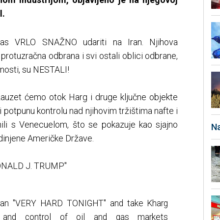
l.
ras VRLO SNAŽNO udariti na Iran. Njihova
 protuzračna odbrana i svi ostali oblici odbrane,
nosti, su NESTALI!
zauzet ćemo otok Harg i druge ključne objekte
i potpunu kontrolu nad njihovim tržištima nafte i
nili s Venecuelom, što se pokazuje kao sjajno
Na
edinjene Američke Države.
 DONALD J. TRUMP"
Iran "VERY HARD TONIGHT" and take Kharg
re, and control of oil and gas markets