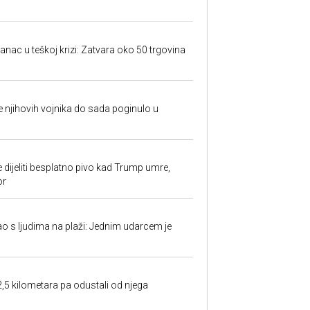
anac u teškoj krizi: Zatvara oko 50 trgovina
 je njihovih vojnika do sada poginulo u
e dijeliti besplatno pivo kad Trump umre,
or
ao s ljudima na plaži: Jednim udarcem je
2,5 kilometara pa odustali od njega