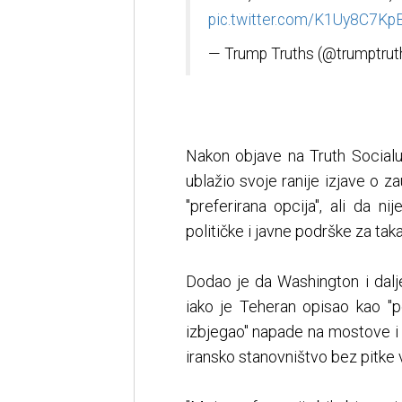
pic.twitter.com/K1Uy8C7Kp
— Trump Truths (@trumptrut
Nakon objave na Truth Social
ublažio svoje ranije izjave o z
"preferirana opcija", ali da n
političke i javne podrške za tak
Dodao je da Washington i da
iako je Teheran opisao kao "p
izbjegao" napade na mostove i e
iransko stanovništvo bez pitke 