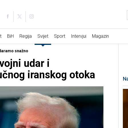
t
BiH
Regija
Svijet
Sport
Intervjui
Magazin
 udaramo snažno
ojni udar i
učnog iranskog otoka
Na