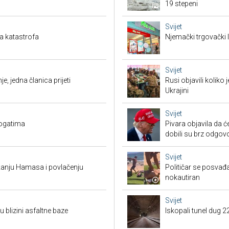
19 stepeni
Svijet
a katastrofa
Njemački trgovački l
Svijet
je, jedna članica prijeti
Rusi objavili koliko
Ukrajini
Svijet
bogatima
Pivara objavila da ć
dobili su brz odgov
Svijet
žanju Hamasa i povlačenju
Političar se posvađ
nokautiran
Svijet
 blizini asfaltne baze
Iskopali tunel dug 2