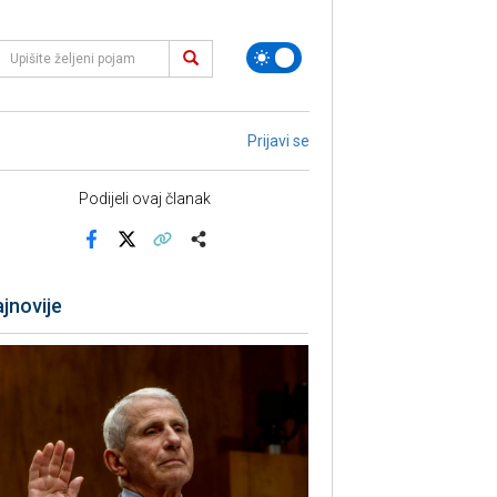
Prijavi se
Podijeli ovaj članak
Facebook
X
Kopiraj link
Više
jnovije