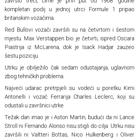
završio treći, čime je prvi put od 1968. godine
kompletan podij u jednoj utrci Formule 1 pripao
britanskim vozačima.
Red Bullovi vozači završili su na četvrtom i šestom
mjestu. Max Verstappen bio je četvrti, ispred Oscara
Piastrija iz McLarena, dok je Isack Hadjar zauzeo
šestu poziciju.
Utrku je obilježilo čak sedam odustajanja, uglavnom
zbog tehničkih problema.
Najveći udarac pretrpjeli su vodeći u poretku Kimi
Antonelli i vozač Ferrarija Charles Leclerc, koji su
odustali u završnici utrke.
Težak dan imao je i Aston Martin, budući da ni Lance
Stroll ni Fernando Alonso nisu stigli do cilja. Utrku nisu
završili ni Valtteri Bottas, Nico Hulkenberg i Oliver