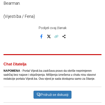
Bearman.
(Vijesti.ba / Fena)
Podijeli ovaj članak
Facebook
X
Kopiraj link
Više
Chat čitatelja
NAPOMENA
- Portal Vijesti.ba zadržava pravo da obriše neprimjeren
sadržaj bez najave i objašnjenja. Mišljenja iznešena u chatu nisu stavovi
redakcije portala Vijesti.ba. Ova vijest je sada dostupna samo za čitanje.
Pridruži se diskusiji