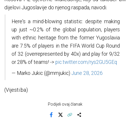
dijelovi Jugoslavije do njenog raspada, navodi.
Here's a mind-blowing statistic: despite making
up just ~0.2% of the global population, players
with ethnic heritage from the former Yugoslavia
are 7.5% of players in the FIFA World Cup Round
of 32 (overrepresented by 40x) and play for 9/32
or 28% of teams! ->
pic.twitter.com/rys2GU5GEq
— Marko Jukic (@mmjukic)
June 28, 2026
(Vijesti.ba)
Podijeli ovaj članak
Facebook
X
Kopiraj link
Više