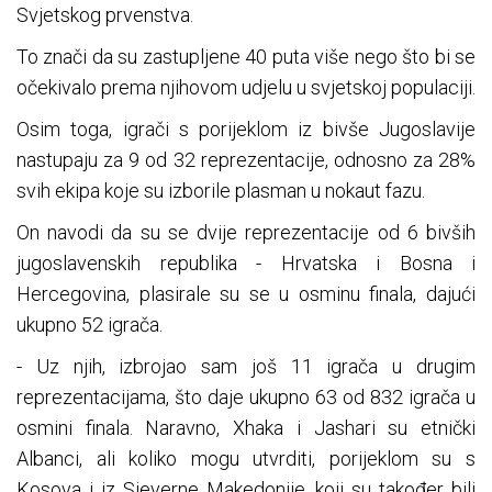
Svjetskog prvenstva.
To znači da su zastupljene 40 puta više nego što bi se
očekivalo prema njihovom udjelu u svjetskoj populaciji.
Osim toga, igrači s porijeklom iz bivše Jugoslavije
nastupaju za 9 od 32 reprezentacije, odnosno za 28%
svih ekipa koje su izborile plasman u nokaut fazu.
On navodi da su se dvije reprezentacije od 6 bivših
jugoslavenskih republika - Hrvatska i Bosna i
Hercegovina, plasirale su se u osminu finala, dajući
ukupno 52 igrača.
- Uz njih, izbrojao sam još 11 igrača u drugim
reprezentacijama, što daje ukupno 63 od 832 igrača u
osmini finala. Naravno, Xhaka i Jashari su etnički
Albanci, ali koliko mogu utvrditi, porijeklom su s
Kosova i iz Sjeverne Makedonije, koji su također bili