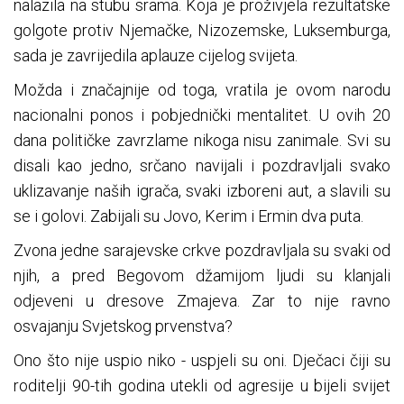
nalazila na stubu srama. Koja je proživjela rezultatske
golgote protiv Njemačke, Nizozemske, Luksemburga,
sada je zavrijedila aplauze cijelog svijeta.
Možda i značajnije od toga, vratila je ovom narodu
nacionalni ponos i pobjednički mentalitet. U ovih 20
dana političke zavrzlame nikoga nisu zanimale. Svi su
disali kao jedno, srčano navijali i pozdravljali svako
uklizavanje naših igrača, svaki izboreni aut, a slavili su
se i golovi. Zabijali su Jovo, Kerim i Ermin dva puta.
Zvona jedne sarajevske crkve pozdravljala su svaki od
njih, a pred Begovom džamijom ljudi su klanjali
odjeveni u dresove Zmajeva. Zar to nije ravno
osvajanju Svjetskog prvenstva?
Ono što nije uspio niko - uspjeli su oni. Dječaci čiji su
roditelji 90-tih godina utekli od agresije u bijeli svijet