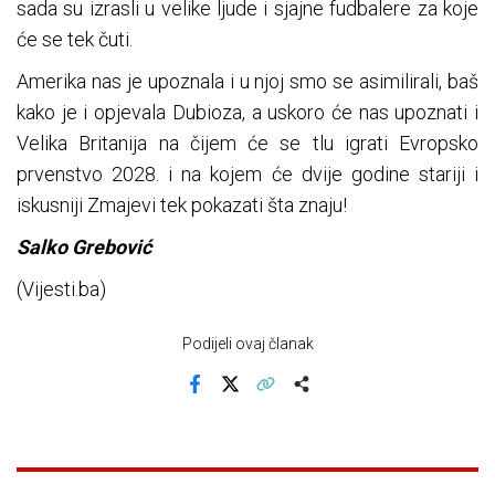
sada su izrasli u velike ljude i sjajne fudbalere za koje
će se tek čuti.
Amerika nas je upoznala i u njoj smo se asimilirali, baš
kako je i opjevala Dubioza, a uskoro će nas upoznati i
Velika Britanija na čijem će se tlu igrati Evropsko
prvenstvo 2028. i na kojem će dvije godine stariji i
iskusniji Zmajevi tek pokazati šta znaju!
Salko Grebović
(Vijesti.ba)
Podijeli ovaj članak
Facebook
X
Kopiraj link
Više