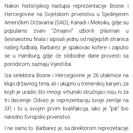
Nakon historijskog nastupa reprezentacije Bosne i
Hercegovine na Svjetskom prvenstvu u Sjedinjenim
Američkim Državama (SAD), Kanadi i Meksiku, gdje su
popularno zvani "Zmajevi" izborili plasman u
šesnaestinu finala i ispisali jednu od najljepših stranica
našeg fudbala, Barbarez je spakovao kofere i zaputio
se u Hamburg, gdje će slobodne dane provesti sa
porodicom, saznaju Vijesti.ba.
Iza selektora Bosne i Hercegovine je 26 utakmice na
klupi državnog tima, ali i ukupno u trenerskoj karijeri, za
kojih je uradio što mnogi vrhunski stručnjaci nisu ni za
tri decenije. Odveo je reprezentaciju svoje zemlje na
SP, i to u svojim prvim kvalifakcija, iako je "pik" bio
naredno Evropsko prvenstvo.
I ne samo to. Barbarez je, sa direktorom reprezetacije