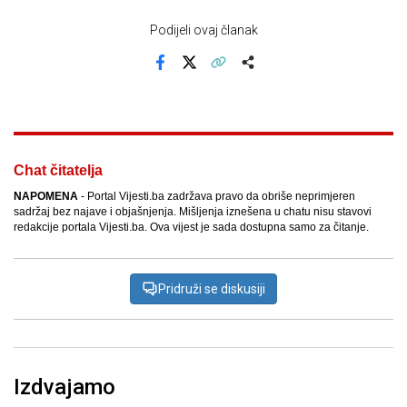
Podijeli ovaj članak
Facebook
X
Kopiraj link
Više
Chat čitatelja
NAPOMENA
- Portal Vijesti.ba zadržava pravo da obriše neprimjeren
sadržaj bez najave i objašnjenja. Mišljenja iznešena u chatu nisu stavovi
redakcije portala Vijesti.ba. Ova vijest je sada dostupna samo za čitanje.
Pridruži se diskusiji
Izdvajamo