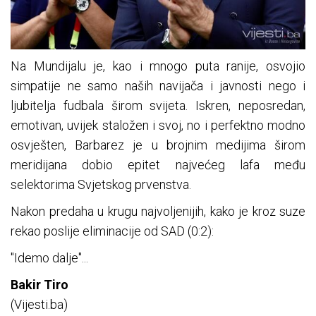
Na Mundijalu je, kao i mnogo puta ranije, osvojio
simpatije ne samo naših navijača i javnosti nego i
ljubitelja fudbala širom svijeta. Iskren, neposredan,
emotivan, uvijek staložen i svoj, no i perfektno modno
osvješten, Barbarez je u brojnim medijima širom
meridijana dobio epitet najvećeg lafa među
selektorima Svjetskog prvenstva.
Nakon predaha u krugu najvoljenijih, kako je kroz suze
rekao poslije eliminacije od SAD (0:2):
"Idemo dalje"...
Bakir Tiro
(Vijesti.ba)