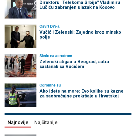
Direktoru "Telekoma Srbije" Vladimiru
Lučiću zabranjen ulazak na Kosovo
Osvrt DW-a
Vučić i Zelenski: Zajedno kroz minsko
polje
Sletio na aerodrom
Zelenski stigao u Beograd, sutra
sastanak sa Vučićem
Ogromne su
Ako idete na more: Evo kolike su kazne
za saobraćajne prekršaje u Hrvatskoj
Najnovije
Najčitanije