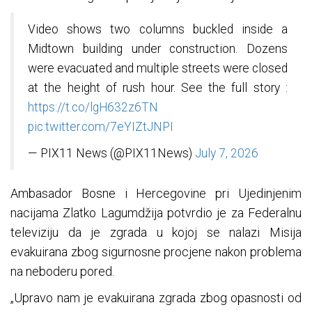
Video shows two columns buckled inside a
Midtown building under construction. Dozens
were evacuated and multiple streets were closed
at the height of rush hour. See the full story :
https://t.co/lgH632z6TN
pic.twitter.com/7eYIZtJNPI
— PIX11 News (@PIX11News)
July 7, 2026
Ambasador Bosne i Hercegovine pri Ujedinjenim
nacijama Zlatko Lagumdžija potvrdio je za Federalnu
televiziju da je zgrada u kojoj se nalazi Misija
evakuirana zbog sigurnosne procjene nakon problema
na neboderu pored.
„Upravo nam je evakuirana zgrada zbog opasnosti od