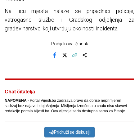
Na licu mjesta nalaze se pripadnici policije,
vatrogasne službe i Gradskog odjeljenja za
građevinarstvo, koji utvrđuju okolnosti incidenta.
Podijeli ovaj članak
Facebook
X
Kopiraj link
Više
Chat čitatelja
NAPOMENA
- Portal Vijesti.ba zadržava pravo da obriše neprimjeren
sadržaj bez najave i objašnjenja. Mišljenja iznešena u chatu nisu stavovi
redakcije portala Vijesti.ba. Ova vijest je sada dostupna samo za čitanje.
Pridruži se diskusiji