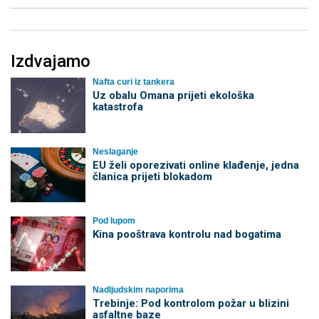
Izdvajamo
Nafta curi iz tankera
Uz obalu Omana prijeti ekološka
katastrofa
Neslaganje
EU želi oporezivati online klađenje, jedna
članica prijeti blokadom
Pod lupom
Kina pooštrava kontrolu nad bogatima
Nadljudskim naporima
Trebinje: Pod kontrolom požar u blizini
asfaltne baze