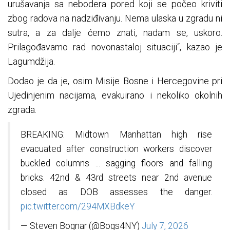
urušavanja sa nebodera pored koji se počeo kriviti
zbog radova na nadziđivanju. Nema ulaska u zgradu ni
sutra, a za dalje ćemo znati, nadam se, uskoro.
Prilagođavamo rad novonastaloj situaciji“, kazao je
Lagumdžija.
Dodao je da je, osim Misije Bosne i Hercegovine pri
Ujedinjenim nacijama, evakuirano i nekoliko okolnih
zgrada.
BREAKING: Midtown Manhattan high rise
evacuated after construction workers discover
buckled columns ... sagging floors and falling
bricks. 42nd & 43rd streets near 2nd avenue
closed as DOB assesses the danger.
pic.twitter.com/294MXBdkeY
— Steven Bognar (@Bogs4NY)
July 7, 2026