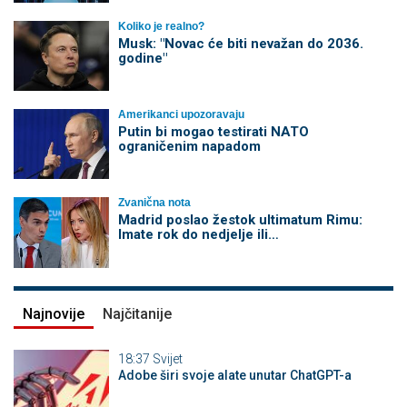
Koliko je realno?
Musk: "Novac će biti nevažan do 2036.
godine"
Amerikanci upozoravaju
Putin bi mogao testirati NATO
ograničenim napadom
Zvanična nota
Madrid poslao žestok ultimatum Rimu:
Imate rok do nedjelje ili…
Najnovije
Najčitanije
18:37
Svijet
Adobe širi svoje alate unutar ChatGPT-a