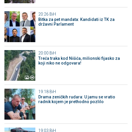
20:26
BiH
Bitka za pet mandata: Kandidati iz TK za
državni Parlament
20:00
BiH
Treća traka kod Nišića, milionski fijasko za
koji niko ne odgovara!
19:18
BiH
Drama zeničkih rudara: U jamu se vratio
radnik kojem je prethodno pozlilo
19:03
BiH