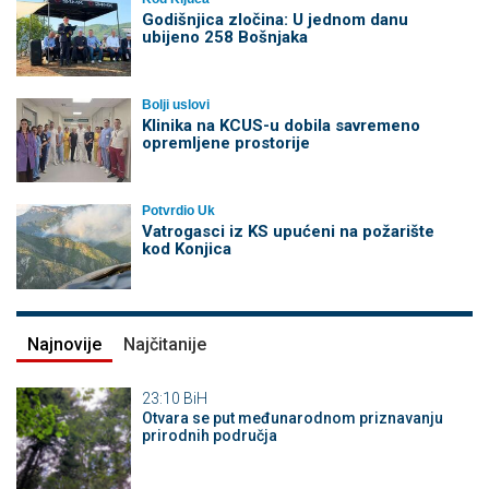
Godišnjica zločina: U jednom danu
ubijeno 258 Bošnjaka
Bolji uslovi
Klinika na KCUS-u dobila savremeno
opremljene prostorije
Potvrdio Uk
Vatrogasci iz KS upućeni na požarište
kod Konjica
Najnovije
Najčitanije
23:10
BiH
Otvara se put međunarodnom priznavanju
prirodnih područja