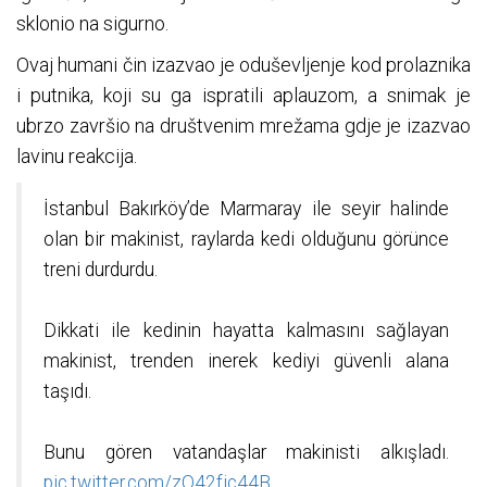
sklonio na sigurno.
Ovaj humani čin izazvao je oduševljenje kod prolaznika
i putnika, koji su ga ispratili aplauzom, a snimak je
ubrzo završio na društvenim mrežama gdje je izazvao
lavinu reakcija.
İstanbul Bakırköy’de Marmaray ile seyir halinde
olan bir makinist, raylarda kedi olduğunu görünce
treni durdurdu.
Dikkati ile kedinin hayatta kalmasını sağlayan
makinist, trenden inerek kediyi güvenli alana
taşıdı.
Bunu gören vatandaşlar makinisti alkışladı.
pic.twitter.com/zO42fic44B