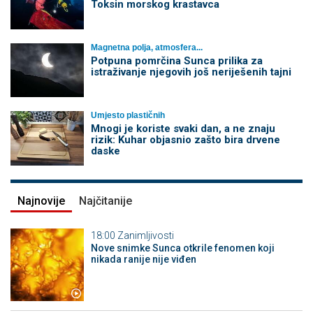
Toksin morskog krastavca
Magnetna polja, atmosfera...
Potpuna pomrčina Sunca prilika za
istraživanje njegovih još neriješenih tajni
Umjesto plastičnih
Mnogi je koriste svaki dan, a ne znaju
rizik: Kuhar objasnio zašto bira drvene
daske
Najnovije
Najčitanije
18:00
Zanimljivosti
Nove snimke Sunca otkrile fenomen koji
nikada ranije nije viđen