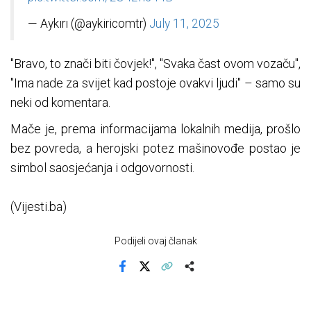
— Aykırı (@aykiricomtr)
July 11, 2025
"Bravo, to znači biti čovjek!", "Svaka čast ovom vozaču",
"Ima nade za svijet kad postoje ovakvi ljudi" – samo su
neki od komentara.
Mače je, prema informacijama lokalnih medija, prošlo
bez povreda, a herojski potez mašinovođe postao je
simbol saosjećanja i odgovornosti.
(Vijesti.ba)
Podijeli ovaj članak
Facebook
X
Kopiraj link
Više