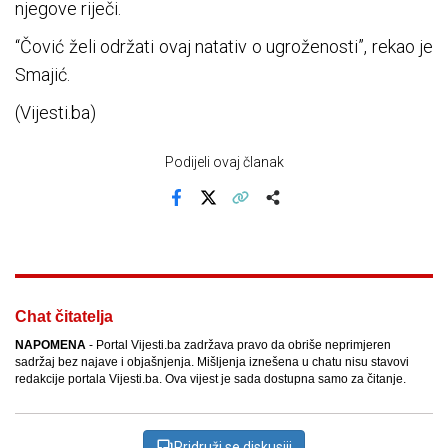
njegove riječi.
“Čović želi održati ovaj natativ o ugroženosti”, rekao je
Smajić.
(Vijesti.ba)
Podijeli ovaj članak
Facebook
X
Kopiraj link
Više
Chat čitatelja
NAPOMENA
- Portal Vijesti.ba zadržava pravo da obriše neprimjeren
sadržaj bez najave i objašnjenja. Mišljenja iznešena u chatu nisu stavovi
redakcije portala Vijesti.ba. Ova vijest je sada dostupna samo za čitanje.
Pridruži se diskusiji