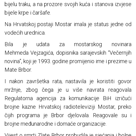
bijelu traku, a na prozore svojih kuća i stanova izvjese
bijele krpe i čaršafe.
Na Hrvatskoj postaji Mostar imala je status jedne od
vodećih urednica.
Bila je udata za mostarskog novinara
Mehmeda Vejzagića, dopisnika sarajevskih “Večernjih
novina”, koji je 1993. godine promijenio ime i prezime u
Mate Brbor.
I nakon završetka rata, nastavila je koristiti govor
mržnje, zbog čega je u više navrata reagovala
Regulatorna agencija za komunikacije BiH izričući
brojne kazne Hrvatskoj radioteleviziji Mostar, preko
čijih programa je Brbor djelovala. Reagovale su i
brojne međunarodne i domaće organizacije.
Vijest o smrti Zlate Brbor probudila je sjećanja i bolne