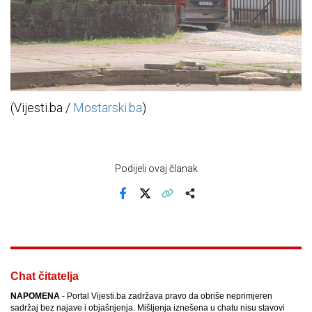
(Vijesti.ba /
Mostarski.ba
)
Podijeli ovaj članak
Facebook
X
Kopiraj link
Više
Chat čitatelja
NAPOMENA
- Portal Vijesti.ba zadržava pravo da obriše neprimjeren
sadržaj bez najave i objašnjenja. Mišljenja iznešena u chatu nisu stavovi