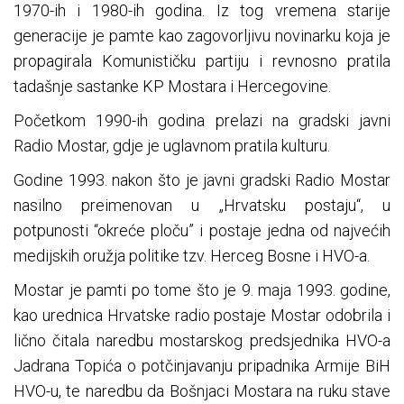
1970-ih i 1980-ih godina. Iz tog vremena starije
generacije je pamte kao zagovorljivu novinarku koja je
propagirala Komunističku partiju i revnosno pratila
tadašnje sastanke KP Mostara i Hercegovine.
Početkom 1990-ih godina prelazi na gradski javni
Radio Mostar, gdje je uglavnom pratila kulturu.
Godine 1993. nakon što je javni gradski Radio Mostar
nasilno preimenovan u „Hrvatsku postaju“, u
potpunosti “okreće ploču” i postaje jedna od najvećih
medijskih oružja politike tzv. Herceg Bosne i HVO-a.
Mostar je pamti po tome što je 9. maja 1993. godine,
kao urednica Hrvatske radio postaje Mostar odobrila i
lično čitala naredbu mostarskog predsjednika HVO-a
Jadrana Topića o potčinjavanju pripadnika Armije BiH
HVO-u, te naredbu da Bošnjaci Mostara na ruku stave