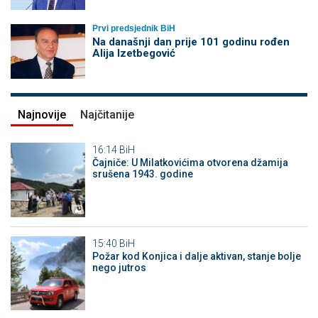
Prvi predsjednik BiH
Na današnji dan prije 101 godinu rođen
Alija Izetbegović
Najnovije
Najčitanije
16:14
BiH
Čajniče: U Milatkovićima otvorena džamija
srušena 1943. godine
15:40
BiH
Požar kod Konjica i dalje aktivan, stanje bolje
nego jutros