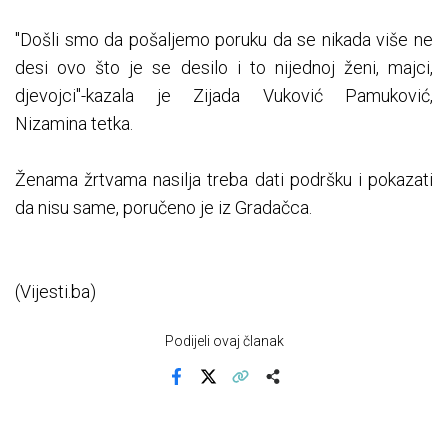
"Došli smo da pošaljemo poruku da se nikada više ne
desi ovo što je se desilo i to nijednoj ženi, majci,
djevojci"-kazala je Zijada Vuković Pamuković,
Nizamina tetka.
Ženama žrtvama nasilja treba dati podršku i pokazati
da nisu same, poručeno je iz Gradačca.
(Vijesti.ba)
Podijeli ovaj članak
Facebook
X
Kopiraj link
Više