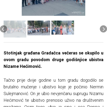
Stotinjak građana Gradačca večeras se okupilo u
ovom gradu povodom druge godišnjice ubistva
Nizame Hećimović.
Tačno prije dvije godine u tom gradu dogodilo se
brutalno mučenje i ubistvo koje je počinio Nermin
Sulejmanović. On je ubio nevjenčanu suprugu Nizamu
Hećimović te ubistvo prenosio uživo na društvenim
mrežama. Osim toga, ubio je sina i oca Denisa i