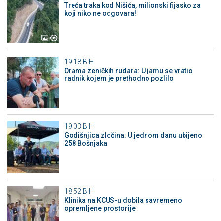
Treća traka kod Nišića, milionski fijasko za
koji niko ne odgovara!
19:18
BiH
Drama zeničkih rudara: U jamu se vratio
radnik kojem je prethodno pozlilo
19:03
BiH
Godišnjica zločina: U jednom danu ubijeno
258 Bošnjaka
18:52
BiH
Klinika na KCUS-u dobila savremeno
opremljene prostorije