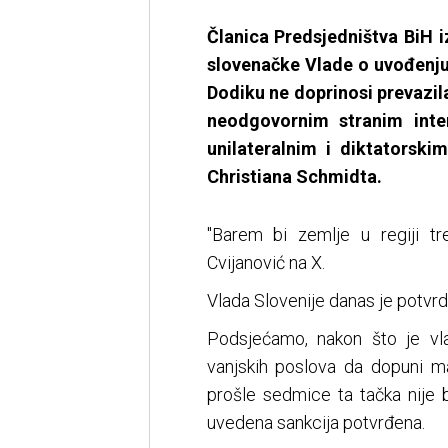
Članica Predsjedništva BiH i
slovenačke Vlade o uvođenju
Dodiku ne doprinosi prevazi
neodgovornim stranim inte
unilateralnim i diktatorsk
Christiana Schmidta.
"Barem bi zemlje u regiji tre
Cvijanović na X.
Vlada Slovenije danas je potvrd
Podsjećamo, nakon što je vla
vanjskih poslova da dopuni ma
prošle sedmice ta tačka nije 
uvedena sankcija potvrđena.