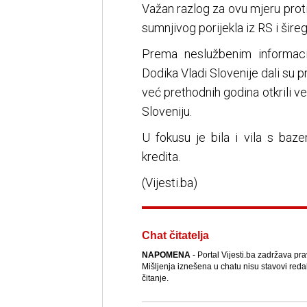
Važan razlog za ovu mjeru prot
sumnjivog porijekla iz RS i šir
Prema neslužbenim informacij
Dodika Vladi Slovenije dali su p
već prethodnih godina otkrili ve
Sloveniju.
U fokusu je bila i vila s baz
kredita.
(Vijesti.ba)
Chat čitatelja
NAPOMENA
- Portal Vijesti.ba zadržava pr
Mišljenja iznešena u chatu nisu stavovi reda
čitanje.