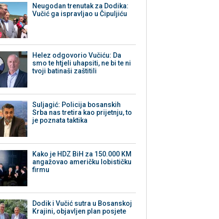
Neugodan trenutak za Dodika:
Vučić ga ispravljao u Čipuljiću
Helez odgovorio Vučiću: Da
smo te htjeli uhapsiti, ne bi te ni
tvoji batinaši zaštitili
Suljagić: Policija bosanskih
Srba nas tretira kao prijetnju, to
je poznata taktika
Kako je HDZ BiH za 150.000 KM
angažovao američku lobističku
firmu
Dodik i Vučić sutra u Bosanskoj
Krajini, objavljen plan posjete