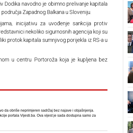
iv Dodika navodno je obimno prelivanje kapitala
eg područja Zapadnog Balkana u Sloveniju.
ama, inicijativu za uvođenje sankcija protiv
redstavnici nekoliko sigurnosnih agencija koji su
liki protok kapitala sumnjivog porijekla iz RS-a u
enom u centru Portoroža koja je kupljena bez
avo da obriše neprimjeren sadržaj bez najave i objašnjenja.
kcije portala Vijesti.ba. Ova vijest je sada dostupna samo za