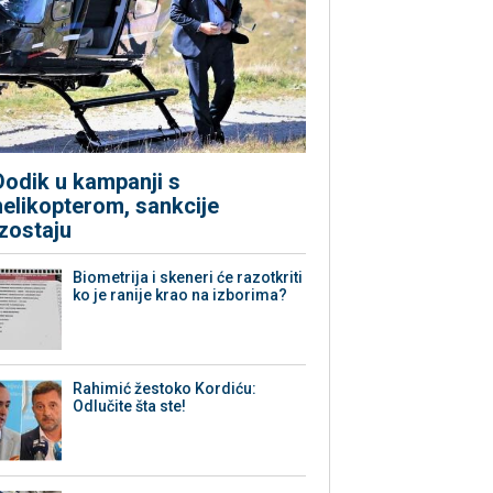
Dodik u kampanji s
helikopterom, sankcije
izostaju
Biometrija i skeneri će razotkriti
ko je ranije krao na izborima?
Rahimić žestoko Kordiću:
Odlučite šta ste!