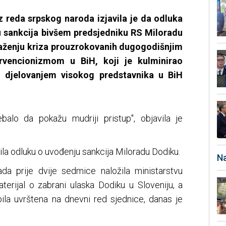
z reda srpskog naroda izjavila je da odluka
 sankcija bivšem predsjedniku RS Miloradu
laženju kriza prouzrokovanih dugogodišnjim
rvencionizmom u BiH, koji je kulminirao
im djelovanjem visokog predstavnika u BiH
balo da pokažu mudriji pristup", objavila je
ila odluku o uvođenju sankcija Miloradu Dodiku.
Na
da prije dvije sedmice naložila ministarstvu
terijal o zabrani ulaska Dodiku u Sloveniju, a
bila uvrštena na dnevni red sjednice, danas je