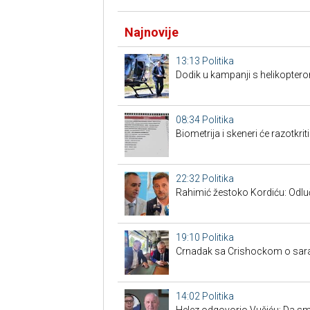
Najnovije
13:13
Politika
Dodik u kampanji s helikoptero
08:34
Politika
Biometrija i skeneri će razotkrit
22:32
Politika
Rahimić žestoko Kordiću: Odluči
19:10
Politika
Crnadak sa Crishockom o saradn
14:02
Politika