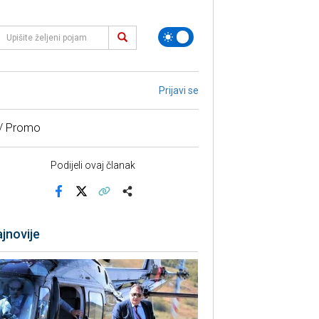
Prijavi se
 / Promo
Podijeli ovaj članak
Facebook
X
Kopiraj link
Više
jnovije