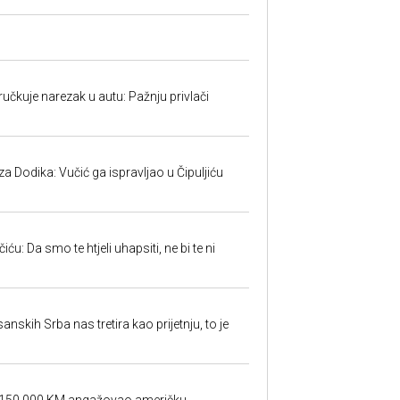
učkuje narezak u autu: Pažnju privlači
 Dodika: Vučić ga ispravljao u Čipuljiću
u: Da smo te htjeli uhapsiti, ne bi te ni
sanskih Srba nas tretira kao prijetnju, to je