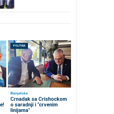
POLITIKA
Banjaluka
Crnadak sa Crishockom
e!
o saradnji i "crvenim
linijama"