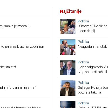
Najčitanije
Politika
m, sankcije izostaju
"Skromni" Dodik dor
jedan detalj
Politika
i ko je ranije krao na izborima?
Neugodan trenutak za
Politika
te šta ste!
Helez odgovorio Vučić
tvoji batinaši zaštitili
Politika
ji i "crvenim linijama"
Suljagić: Policija bo
poznata taktika
Politika