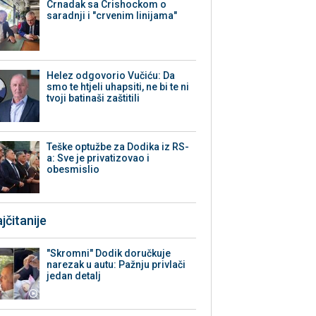
Crnadak sa Crishockom o
saradnji i "crvenim linijama"
Helez odgovorio Vučiću: Da
smo te htjeli uhapsiti, ne bi te ni
tvoji batinaši zaštitili
Teške optužbe za Dodika iz RS-
a: Sve je privatizovao i
obesmislio
jčitanije
"Skromni" Dodik doručkuje
narezak u autu: Pažnju privlači
jedan detalj