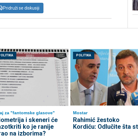
Pridruži se diskusiji
POLITIKA
POLITIKA
aj za "fantomske glasove"
Mostar
iometrija i skeneri će
Rahimić žestoko
azotkriti ko je ranije
Kordiću: Odlučite šta st
rao na izborima?