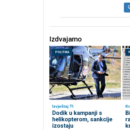
Izdvajamo
POLITIKA
Kr
Izvještaj TI
B
Dodik u kampanji s
r
helikopterom, sankcije
k
izostaju