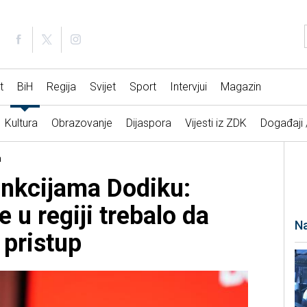
t
BiH
Regija
Svijet
Sport
Intervjui
Magazin
Kultura
Obrazovanje
Dijaspora
Vijesti iz ZDK
Događaji
a
ankcijama Dodiku:
 u regiji trebalo da
Na
 pristup