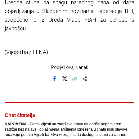
Uredba stupa na snagu narednog dana od dana
objavljivanja u Službenim novinama Federacije BiH,
saopćeno je iz Ureda Vlade FBiH za odnose s
javnošću.
(Vijesti.ba / FENA)
Podijeli ovaj članak
Facebook
X
Kopiraj link
Više
Chat čitatelja
NAPOMENA
- Portal Vijesti.ba zadržava pravo da obriše neprimjeren
sadržaj bez najave i objašnjenja. Mišljenja iznešena u chatu nisu stavovi
redakcije portala Vijesti.ba. Ova vijest je sada dostupna samo za čitanje.