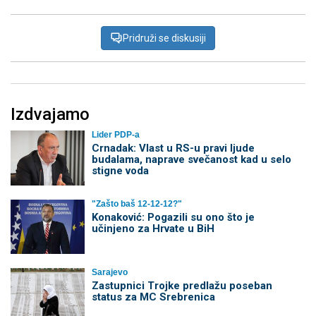
Pridruži se diskusiji
Izdvajamo
Lider PDP-a
Crnadak: Vlast u RS-u pravi ljude
budalama, naprave svečanost kad u selo
stigne voda
"Zašto baš 12-12-12?"
Konaković: Pogazili su ono što je
učinjeno za Hrvate u BiH
Sarajevo
Zastupnici Trojke predlažu poseban
status za MC Srebrenica