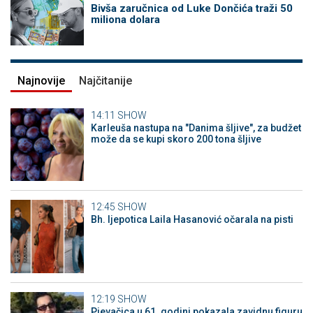
Bivša zaručnica od Luke Dončića traži 50
miliona dolara
Najnovije
Najčitanije
14:11
SHOW
Karleuša nastupa na "Danima šljive", za budžet
može da se kupi skoro 200 tona šljive
12:45
SHOW
Bh. ljepotica Laila Hasanović očarala na pisti
12:19
SHOW
Pjevačica u 61. godini pokazala zavidnu figuru