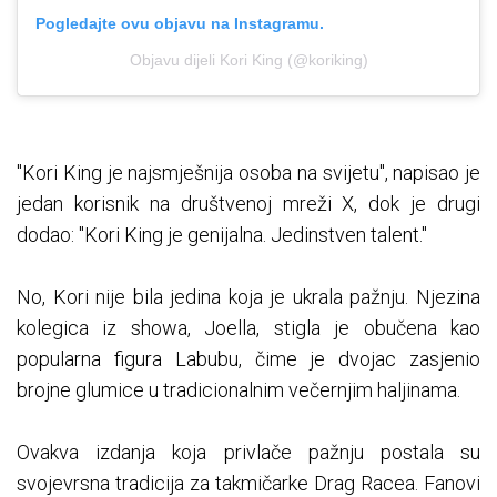
Pogledajte ovu objavu na Instagramu.
Objavu dijeli Kori King (@koriking)
"Kori King je najsmješnija osoba na svijetu", napisao je
jedan korisnik na društvenoj mreži X, dok je drugi
dodao: "Kori King je genijalna. Jedinstven talent."
No, Kori nije bila jedina koja je ukrala pažnju. Njezina
kolegica iz showa, Joella, stigla je obučena kao
popularna figura Labubu, čime je dvojac zasjenio
brojne glumice u tradicionalnim večernjim haljinama.
Ovakva izdanja koja privlače pažnju postala su
svojevrsna tradicija za takmičarke Drag Racea. Fanovi