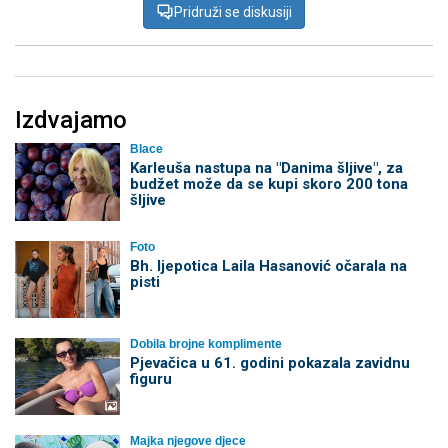
Pridruži se diskusiji
Izdvajamo
Blace
Karleuša nastupa na "Danima šljive", za
budžet može da se kupi skoro 200 tona
šljive
Foto
Bh. ljepotica Laila Hasanović očarala na
pisti
Dobila brojne komplimente
Pjevačica u 61. godini pokazala zavidnu
figuru
Majka njegove djece