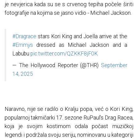
je nevjerica kada su se s crvenog tepiha počele širiti
fotografije na kojima se jasno vidio - Michael Jackson.
#Dragrace
stars Kori King and Joella arrive at the
#Emmys
dressed as Michael Jackson and a
Labubu
pic.twitter.com/QZKKF8jF0K
— The Hollywood Reporter (@THR)
September
14, 2025
Naravno, nije se radilo o Kralju popa, već o Kori King,
popularnoj takmičarki 17. sezone RuPaul’s Drag Racea,
koja je svojim kostimom odala počast muzičkoj
legendi i podržala svoju seriju, nominovanu u kategoriji