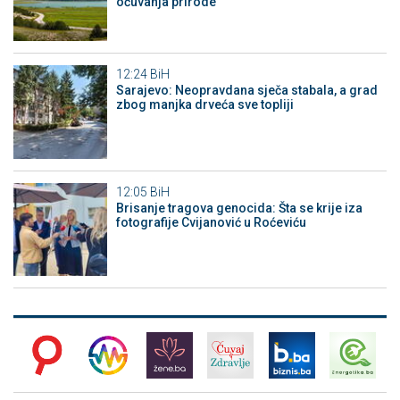
očuvanja prirode
12:24
BiH
Sarajevo: Neopravdana sječa stabala, a grad
zbog manjka drveća sve topliji
12:05
BiH
Brisanje tragova genocida: Šta se krije iza
fotografije Cvijanović u Roćeviću