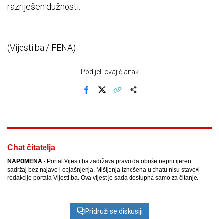
razriješen dužnosti.
(Vijesti.ba / FENA)
Podijeli ovaj članak
Facebook
X
Kopiraj link
Više
Chat čitatelja
NAPOMENA
- Portal Vijesti.ba zadržava pravo da obriše neprimjeren
sadržaj bez najave i objašnjenja. Mišljenja iznešena u chatu nisu stavovi
redakcije portala Vijesti.ba. Ova vijest je sada dostupna samo za čitanje.
Pridruži se diskusiji