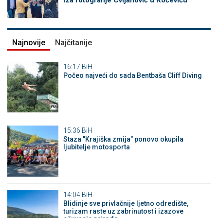
iza fotografije Cvijanović u Roćeviću
Najnovije
Najčitanije
16:17
BiH
Počeo najveći do sada Bentbaša Cliff Diving
15:36
BiH
Staza "Krajiška zmija" ponovo okupila
ljubitelje motosporta
14:04
BiH
Blidinje sve privlačnije ljetno odredište,
turizam raste uz zabrinutost i izazove