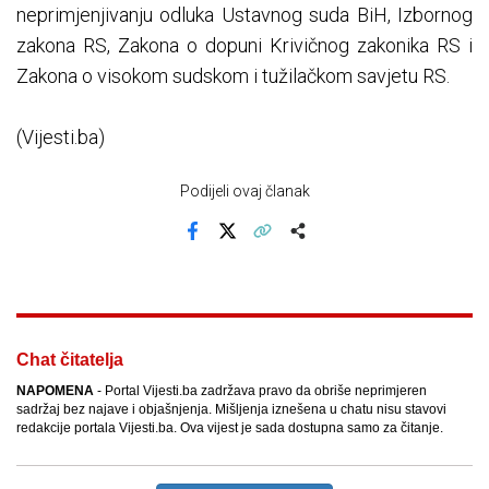
neprimjenjivanju odluka Ustavnog suda BiH, Izbornog
zakona RS, Zakona o dopuni Krivičnog zakonika RS i
Zakona o visokom sudskom i tužilačkom savjetu RS.
(Vijesti.ba)
Podijeli ovaj članak
Facebook
X
Kopiraj link
Više
Chat čitatelja
NAPOMENA
- Portal Vijesti.ba zadržava pravo da obriše neprimjeren
sadržaj bez najave i objašnjenja. Mišljenja iznešena u chatu nisu stavovi
redakcije portala Vijesti.ba. Ova vijest je sada dostupna samo za čitanje.