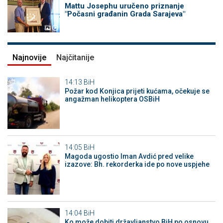
Mattu Josephu uručeno priznanje
"Počasni građanin Grada Sarajeva"
Najnovije
Najčitanije
14:13
BiH
Požar kod Konjica prijeti kućama, očekuje se
angažman helikoptera OSBiH
14:05
BiH
Magoda ugostio Iman Avdić pred velike
izazove: Bh. rekorderka ide po nove uspjehe
14:04
BiH
Ko može dobiti državljanstvo BiH po osnovu