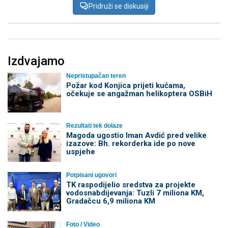
Pridruži se diskusiji
Izdvajamo
Nepristupačan teren
Požar kod Konjica prijeti kućama,
očekuje se angažman helikoptera OSBiH
Rezultati tek dolaze
Magoda ugostio Iman Avdić pred velike
izazove: Bh. rekorderka ide po nove
uspjehe
Potpisani ugovori
TK raspodijelio sredstva za projekte
vodosnabdijevanja: Tuzli 7 miliona KM,
Gradačcu 6,9 miliona KM
Foto / Video