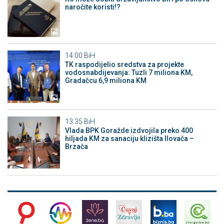
naročite koristi!?
14:00
BiH
TK raspodijelio sredstva za projekte
vodosnabdijevanja: Tuzli 7 miliona KM,
Gradačcu 6,9 miliona KM
13:35
BiH
Vlada BPK Goražde izdvojila preko 400
hiljada KM za sanaciju klizišta Ilovača –
Brzača