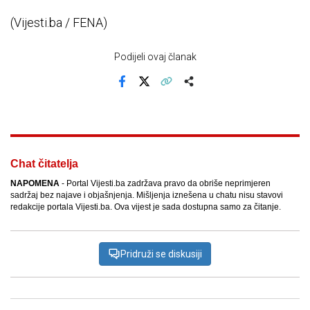
(Vijesti.ba / FENA)
Podijeli ovaj članak
Facebook
X
Kopiraj link
Više
Chat čitatelja
NAPOMENA
- Portal Vijesti.ba zadržava pravo da obriše neprimjeren
sadržaj bez najave i objašnjenja. Mišljenja iznešena u chatu nisu stavovi
redakcije portala Vijesti.ba. Ova vijest je sada dostupna samo za čitanje.
Pridruži se diskusiji