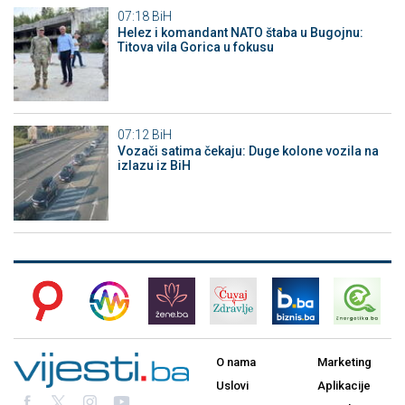
07:18
BiH
Helez i komandant NATO štaba u Bugojnu:
Titova vila Gorica u fokusu
07:12
BiH
Vozači satima čekaju: Duge kolone vozila na
izlazu iz BiH
O nama
Marketing
Uslovi
Aplikacije