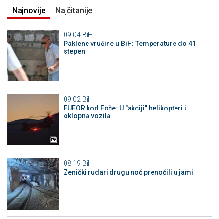
Najnovije
Najčitanije
09:04
BiH
Paklene vrućine u BiH: Temperature do 41
stepen
09:02
BiH
EUFOR kod Foče: U "akciji" helikopteri i
oklopna vozila
08:19
BiH
Zenički rudari drugu noć prenoćili u jami