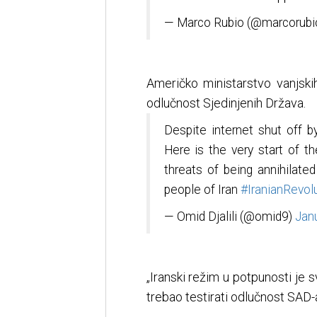
— Marco Rubio (@marcorubi
Američko ministarstvo vanjski
odlučnost Sjedinjenih Država.
Despite internet shut off b
Here is the very start of 
threats of being annihilate
people of Iran
#IranianRevol
— Omid Djalili (@omid9)
Jan
„Iranski režim u potpunosti je 
trebao testirati odlučnost SAD-