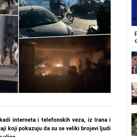
di interneta i telefonskih veza, iz Irana i
aji koji pokazuju da su se veliki brojevi ljudi
 ulice.