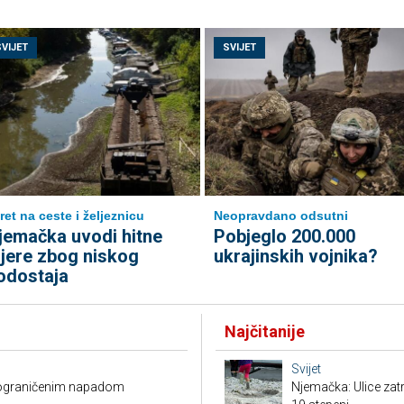
SVIJET
SVIJET
ret na ceste i željeznicu
Neopravdano odsutni
jemačka uvodi hitne
Pobjeglo 200.000
jere zbog niskog
ukrajinskih vojnika?
odostaja
Najčitanije
Svijet
O ograničenim napadom
Njemačka: Ulice zat