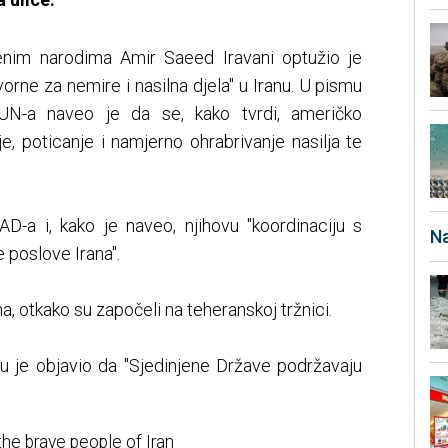
jenim narodima Amir Saeed Iravani optužio je
rne za nemire i nasilna djela" u Iranu. U pismu
UN-a naveo je da se, kako tvrdi, američko
je, poticanje i namjerno ohrabrivanje nasilja te
AD-a i, kako je naveo, njihovu "koordinaciju s
Na
 poslove Irana".
na, otkako su započeli na teheranskoj tržnici.
-u je objavio da "Sjedinjene Države podržavaju
he brave people of Iran