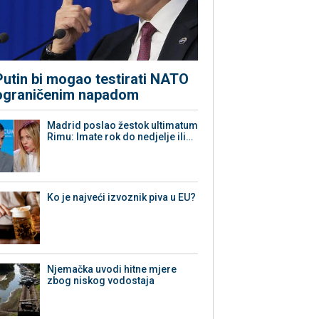
Putin bi mogao testirati NATO
ograničenim napadom
Madrid poslao žestok ultimatum
Rimu: Imate rok do nedjelje ili…
Ko je najveći izvoznik piva u EU?
Njemačka uvodi hitne mjere
zbog niskog vodostaja