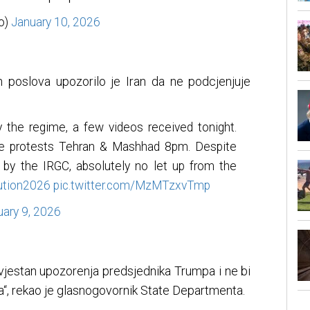
o)
January 10, 2026
h poslova upozorilo je Iran da ne podcjenjuje
y the regime, a few videos received tonight.
the protests Tehran & Mashhad 8pm. Despite
d by the IRGC, absolutely no let up from the
ution2026
pic.twitter.com/MzMTzxvTmp
uary 9, 2026
svjestan upozorenja predsjednika Trumpa i ne bi
a“, rekao je glasnogovornik State Departmenta.