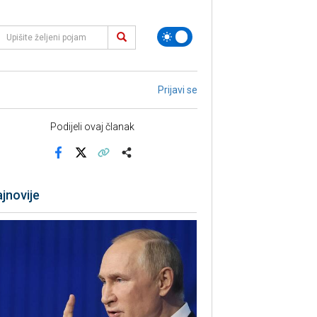
Prijavi se
Podijeli ovaj članak
Facebook
X
Kopiraj link
Više
jnovije