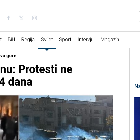
t
BiH
Regija
Svijet
Sport
Intervjui
Magazin
ovo gore
anu: Protesti ne
14 dana
Na