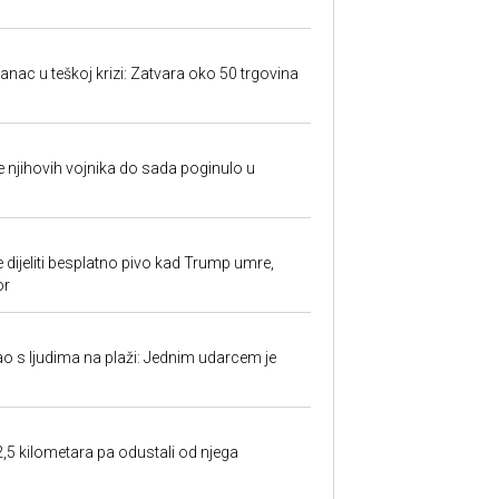
anac u teškoj krizi: Zatvara oko 50 trgovina
 je njihovih vojnika do sada poginulo u
e dijeliti besplatno pivo kad Trump umre,
or
ao s ljudima na plaži: Jednim udarcem je
2,5 kilometara pa odustali od njega