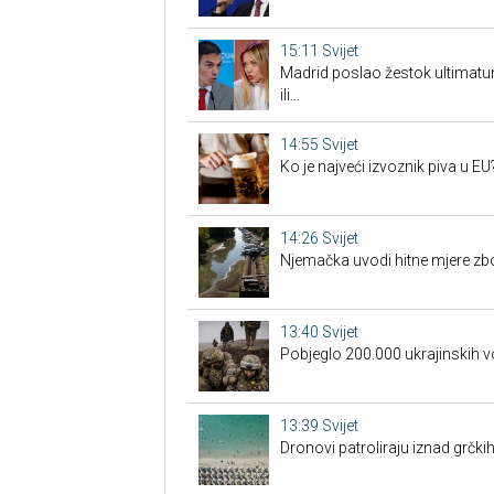
15:11
Svijet
Madrid poslao žestok ultimatum
ili…
14:55
Svijet
Ko je najveći izvoznik piva u EU
14:26
Svijet
Njemačka uvodi hitne mjere zb
13:40
Svijet
Pobjeglo 200.000 ukrajinskih v
13:39
Svijet
Dronovi patroliraju iznad grčki