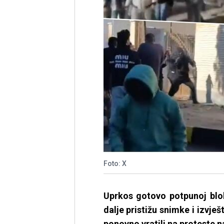
Foto: X
Uprkos gotovo potpunoj bloka
dalje pristižu snimke i izvješt
ponovno vratili na proteste na