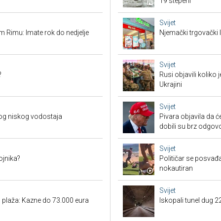
19 stepeni
Svijet
 Rimu: Imate rok do nedjelje
Njemački trgovački l
Svijet
?
Rusi objavili koliko
Ukrajini
Svijet
og niskog vodostaja
Pivara objavila da ć
dobili su brz odgov
Svijet
ojnika?
Političar se posvađ
nokautiran
Svijet
h plaža: Kazne do 73.000 eura
Iskopali tunel dug 2