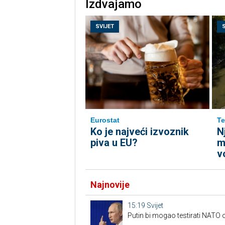
Izdvajamo
SVIJET
Eurostat
Te
Ko je najveći izvoznik
N
piva u EU?
m
v
Najnovije
15:19
Svijet
Putin bi mogao testirati NAT