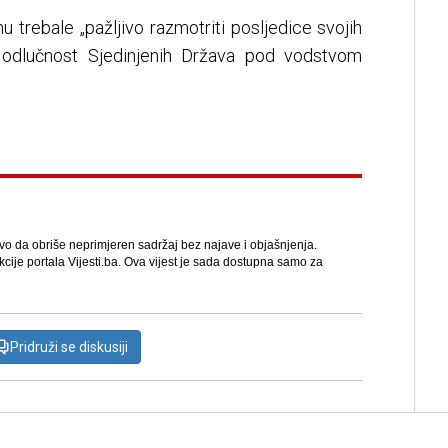
u trebale „pažljivo razmotriti posljedice svojih
i odlučnost Sjedinjenih Država pod vodstvom
avo da obriše neprimjeren sadržaj bez najave i objašnjenja.
kcije portala Vijesti.ba. Ova vijest je sada dostupna samo za
Pridruži se diskusiji